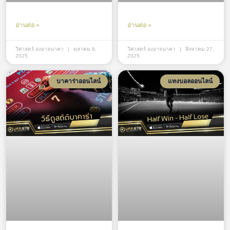
อ่านต่อ »
อ่านต่อ »
วิศาสตร์ องอาจนาคา
ตุลาคม 8,
วิศาสตร์ องอาจนาคา
สิงหาคม 27,
2025
2025
บาคาร่าออนไลน์
แทงบอลออนไลน์