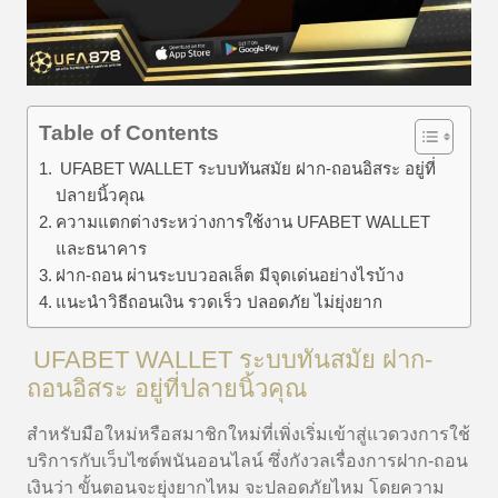
Table of Contents
UFABET WALLET ระบบทันสมัย ฝาก-ถอนอิสระ อยู่ที่
ปลายนิ้วคุณ
ความแตกต่างระหว่างการใช้งาน UFABET WALLET
และธนาคาร
ฝาก-ถอน ผ่านระบบวอลเล็ต มีจุดเด่นอย่างไรบ้าง
แนะนำวิธีถอนเงิน รวดเร็ว ปลอดภัย ไม่ยุ่งยาก
UFABET WALLET ระบบทันสมัย ฝาก-
ถอนอิสระ อยู่ที่ปลายนิ้วคุณ
สำหรับมือใหม่หรือสมาชิกใหม่ที่เพิ่งเริ่มเข้าสู่แวดวงการใช้
บริการกับเว็บไซต์พนันออนไลน์ ซึ่งกังวลเรื่องการฝาก-ถอน
เงินว่า ขั้นตอนจะยุ่งยากไหม จะปลอดภัยไหม โดยความ