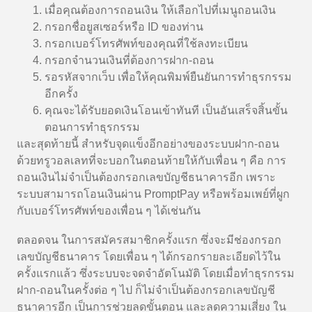
เมื่อคุณต้องการถอนเงิน ให้เลือกไปที่เมนูถอนเงิน
กรอกชื่อยูสเซอร์หรือ ID ของท่าน
กรอกเบอร์โทรศัพท์ของคุณที่ใช้ลงทะเบียน
กรอกจำนวนเงินที่ต้องการฝาก-ถอน
รอรหัสจากเว็บ เพื่อให้คุณพิมพ์ยืนยันการทำธุรกรรม
อีกครั้ง
คุณจะได้รับยอดเงินโอนเข้าทันที เป็นอันเสร็จสิ้นขั้น
ตอนการทำธุรกรรม
และสุดท้ายนี้ สำหรับจุดแข็งอีกอย่างของระบบฝาก-ถอน
ด้วยทรูวอลเลทที่จะบอกในตอนท้ายให้กับเพื่อน ๆ คือ การ
ถอนเงินไม่จำเป็นต้องกรอกเลขบัญชีธนาคารอีก เพราะ
ระบบสามารถโอนเงินผ่าน PromptPay หรือพร้อมเพย์ที่ผูก
กับเบอร์โทรศัพท์ของเพื่อน ๆ ได้เช่นกัน
ตลอดจน ในการสมัครสมาชิกครั้งแรก ซึ่งจะมีช่องกรอก
เลขบัญชีธนาคาร โดยเพื่อน ๆ ได้กรอกรายละเอียดไว้ใน
ครั้งแรกแล้ว ซึ่งระบบจะจดจำอัตโนมัติ โดยเมื่อทำธุรกรรม
ฝาก-ถอนในครั้งต่อ ๆ ไป ก็ไม่จำเป็นต้องกรอกเลขบัญชี
ธนาคารอีก เป็นการช่วยลดขั้นตอน และลดความเสี่ยง ใน