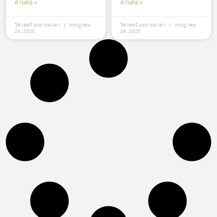
อ่านต่อ »
อ่านต่อ »
วิศาสตร์ องอาจนาคา
กรกฎาคม
วิศาสตร์ องอาจนาคา
กรกฎาคม
24, 2025
18, 2025