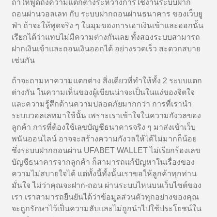
ถ้าให้พูดถึงความแตกต่างระหว่างการใช้งานระบบฝาก
ถอนผ่านวอลเลท กับ ระบบฝากถอนผ่านธนาคาร ของเว็บยู
ฟ่า ถ้าจะให้พูดจริง ๆ ในมุมของการเอาเงินเข้าและออกนั้น
เรียกได้ว่าแทบไม่มีความต่างกันเลย ทั้งสองระบบสามารถ
ฝากเงินเข้าและถอนเงินออกได้ อย่างรวดเร็ว สะดวกสบาย
เช่นกัน
ถ้าจะถามหาความแตกต่าง สิ่งเดียวที่ทำให้ทั้ง 2 ระบบแตก
ต่างกัน ในความเห็นของผู้เขียนน่าจะเป็นในแง่ของจิตใจ
และความรู้สึกด้านความปลอดภัยมากกว่า การที่เรานำ
ระบบวอลเลทมาใช้นั้น เพราะเราเข้าใจในความกังวลของ
ลูกค้า การที่ต้องใช้เลขบัญชีธนาคารจริง ๆ มาส่งเข้าเว็บ
พนันออนไลน์ อาจจะสร้างความกังวลให้ได้ไม่มากก็น้อย
ซึ่งระบบฝากถอนผ่าน
UFABET WALLET
ไม่เรียกร้องเลข
บัญชีธนาคารจากลูกค้า ก็สามารถแก้ปัญหาในเรื่องของ
ความไม่สบายใจได้ แต่ทั้งนี้ทั้งนั้นเราขอให้ลูกค้าทุกท่าน
มั่นใจ ไม่ว่าคุณจะฝาก-ถอน ผ่านระบบไหนบนเว็บไซต์ของ
เรา เราสามารถยืนยันได้ว่าข้อมูลส่วนตัวทุกอย่างของคุณ
จะถูกรักษาไว้เป็นความลับและไม่ถูกนำไปใช้ประโยชน์ใน