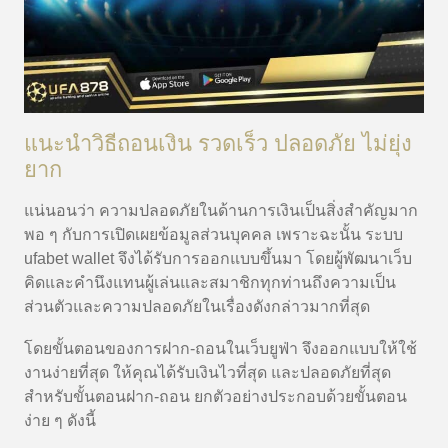
แนะนำวิธีถอนเงิน รวดเร็ว ปลอดภัย ไม่ยุ่ง
ยาก
แน่นอนว่า ความปลอดภัยในด้านการเงินเป็นสิ่งสำคัญมาก
พอ ๆ กับการเปิดเผยข้อมูลส่วนบุคคล เพราะฉะนั้น ระบบ
ufabet wallet
จึงได้รับการออกแบบขึ้นมา โดยผู้พัฒนาเว็บ
คิดและคำนึงแทนผู้เล่นและสมาชิกทุกท่านถึงความเป็น
ส่วนตัวและความปลอดภัยในเรื่องดังกล่าวมากที่สุด
โดยขั้นตอนของการฝาก-ถอนในเว็บยูฟ่า จึงออกแบบให้ใช้
งานง่ายที่สุด ให้คุณได้รับเงินไวที่สุด และปลอดภัยที่สุด
สำหรับขั้นตอนฝาก-ถอน ยกตัวอย่างประกอบด้วยขั้นตอน
ง่าย ๆ ดังนี้