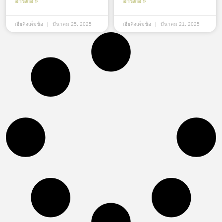
อ่านต่อ »
อ่านต่อ »
เฮียคิงเต็มข้อ
มีนาคม 25, 2025
เฮียคิงเต็มข้อ
มีนาคม 21, 2025