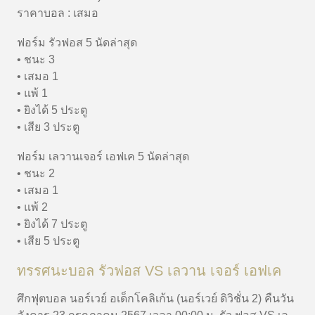
ราคาบอล : เสมอ
ฟอร์ม รัวฟอส 5 นัดล่าสุด
• ชนะ 3
• เสมอ 1
• แพ้ 1
• ยิงได้ 5 ประตู
• เสีย 3 ประตู
ฟอร์ม เลวานเจอร์ เอฟเค 5 นัดล่าสุด
• ชนะ 2
• เสมอ 1
• แพ้ 2
• ยิงได้ 7 ประตู
• เสีย 5 ประตู
ทรรศนะบอล รัวฟอส VS เลวาน เจอร์ เอฟเค
ศึกฟุตบอล นอร์เวย์ อเด็กโคลิเก้น (นอร์เวย์ ดิวิชั่น 2) คืนวัน