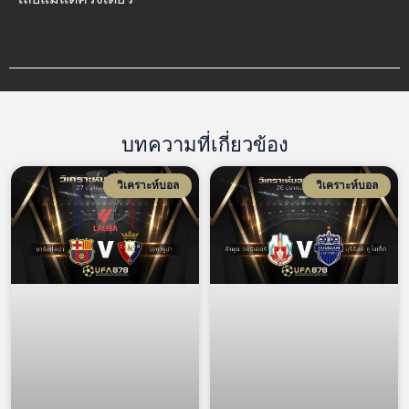
บทความที่เกี่ยวข้อง
วิเคราะห์บอล
วิเคราะห์บอล