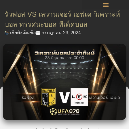
รัวฟอส VS เลวานเจอร์ เอฟเค วิเคราะห์
บอล ทรรศนะบอล ทีเด็ดบอล
เฮียคิงเต็มข้อ
กรกฎาคม 23, 2024