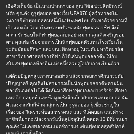
เฮียคิงเต็มข้อ เป็นนามปากกาของ คุณ วิชัย ประสิทธิกรณ์
หรือ คุณคิง กูรูฟุตบอล ของเว็บ UFA878 ผู้คว่ำหวอดใน
วงการกีฬาฟุตบอลคนหนึ่งในประเทศไทย ตัวเขาด้วยความที่
เกิดและเติบโตมาในครอบครัวของนักฟุตบอลอาชีพ จึงมี
ความรักชอบในกีฬาฟุตบอลเป็นอย่างมาก คุณคิงเจริญรอย
ตามคุณพ่อ เริ่มจากการเป็นนักฟุตบอลตัวแทนโรงเรียนใน
ระดับมัธยมศึกษา และขณะศึกษาอยู่ในระดับมหาวิทยาลัย
สาขาวิทยาศาสตร์การกีฬา ก็ได้เล่นฟุตบอลอาชีพให้กับ
สโมสรฟุตบอลท้องถิ่นแห่งหนึ่งควบคู่ไปกับการเรียนด้วย
แต่ด้วยปัญหาสุขภาพบางอย่าง หลังจากจบการศึกษาระดับ
ปริญญาตรี คุณคิงไม่สามารถเป็นนักฟุตบอลอาชีพตามฝัน
ของตัวเองต่อไปได้ จึงหันมาศึกษาฟุตบอลอย่างจริงจัง ศึกษา
แทคติก กลยุทธ์ และข้อมูลเชิงลึกเกี่ยวกับการเล่นฟุตบอล ผัน
ตัวเองจากนักกีฬามาสู่การเป็น กูรูฟุตบอล ผู้เชี่ยวชาญใน
เรื่องของ วิเคราะห์บอล ทรรศนะ และ ทีเด็ดบอล และดำรง
อาชีพนี้มาต่อเนื่องจากวันนั้นสู่ปัจจุบันนี้ ตลอด 10 ปีที่ผ่านมา
คุณคิง ไม่เคยพลาดชมแมตช์การแข่งขันฟุตบอลสุดสัปดาห์
เลยแม้แต่ครั้งเดียว