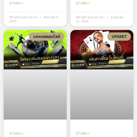
อ่านต่อ »
อ่านต่อ »
วิศาสตร์ องอาจนาคา
สิงหาคม 6,
วิศาสตร์ องอาจนาคา
กรกฎาคม
2025
24, 2025
แทงบอลออนไลน์
UFABET
อ่านต่อ »
อ่านต่อ »