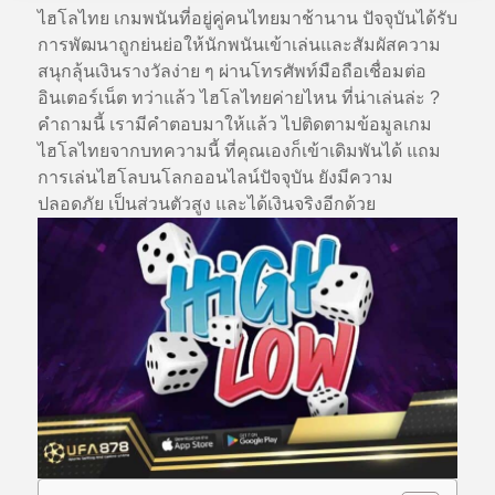
ไฮโลไทย เกมพนันที่อยู่คู่คนไทยมาช้านาน ปัจจุบันได้รับ
การพัฒนาถูกย่นย่อให้นักพนันเข้าเล่นและสัมผัสความ
สนุกลุ้นเงินรางวัลง่าย ๆ ผ่านโทรศัพท์มือถือเชื่อมต่อ
อินเตอร์เน็ต ทว่าแล้ว
ไฮโลไทยค่ายไหน
ที่น่าเล่นล่ะ ?
คำถามนี้ เรามีคำตอบมาให้แล้ว ไปติดตามข้อมูลเกม
ไฮโลไทยจากบทความนี้ ที่คุณเองก็เข้าเดิมพันได้ แถม
การเล่นไฮโลบนโลกออนไลน์ปัจจุบัน ยังมีความ
ปลอดภัย เป็นส่วนตัวสูง และได้เงินจริงอีกด้วย