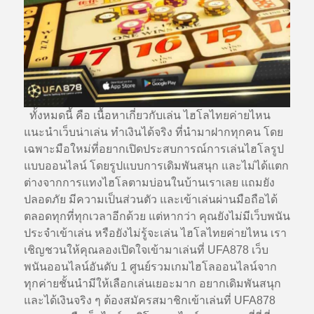
ทั้งหมดนี้ คือ เนื้อหาเกี่ยวกับเล่น
ไฮโลไทยค่ายไหน
แนะนำเว็บน่าเล่น ทำเงินได้จริง ที่นำมาฝากทุกคน โดย
เฉพาะมือใหม่ที่อยากเปิดประสบการณ์การเล่นไฮโลรูป
แบบออนไลน์ โดยรูปแบบการเดิมพันสนุก และไม่ได้แตก
ต่างจากการแทงไฮโลตามบ่อนในบ้านเราเลย แถมยัง
ปลอดภัย มีความเป็นส่วนตัว และเข้าเล่นผ่านมือถือได้
ตลอดทุกที่ทุกเวลาอีกด้วย แต่หากว่า คุณยังไม่มีเว็บพนัน
ประจำเข้าเล่น หรือยังไม่รู้จะเล่น ไฮโลไทยค่ายไหน เรา
เชิญชวนให้คุณลองเปิดใจเข้ามาเล่นที่ UFA878 เว็บ
พนันออนไลน์อันดับ 1 ศูนย์รวมเกมไฮโลออนไลน์จาก
ทุกค่ายชั้นนำมีให้เลือกเล่นเยอะมาก อยากเดิมพันสนุก
และได้เงินจริง ๆ ต้องสมัครสมาชิกเข้าเล่นที่ UFA878