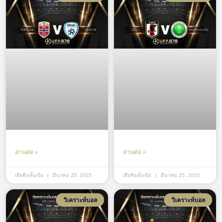
อ่านต่อ »
อ่านต่อ »
เฮียคิงเต็มข้อ
มีนาคม 25, 2025
เฮียคิงเต็มข้อ
มีนาคม 25, 2025
วิเคราะห์บอล
วิเคราะห์บอล