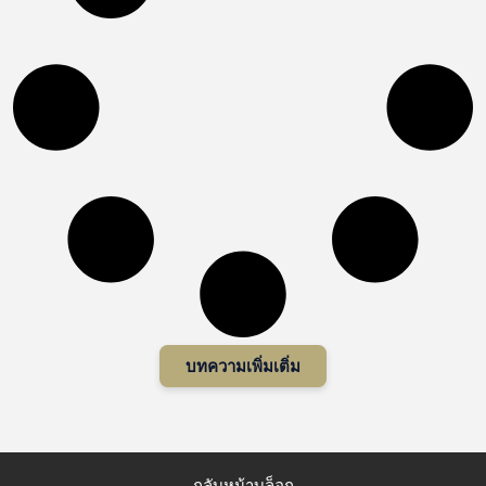
บทความเพิ่มเติ่ม
กลับหน้าบล็อก