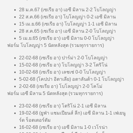
28 ม.ค.67 (เซเรีย อา) เอซี มิลาน 2-2 โบโลญญ่า
22 ส.ค.66 (เซเรีย อา) โบโลญญ่า 0-2 เอซี มิลาน
15 เม.ย.66 (เซเรีย อา) โบโลญญ่า 1-1 เอซี มิลาน
28 ส.ค.65 (เซเรีย อา) เอซี มิลาน 2-0 โบโลญญ่า
5 เม.ย.65 (เซเรีย อา) เอซี มิลาน 0-0 โบโลญญ่า
ฟอร์ม โบโลญญ่า 5 นัดหลังสุด (รวมทุกรายการ)
22-02-68 (เซเรีย อา) ปาร์ม่า 2-0 โบโลญญ่า
15-02-68 (เซเรีย อา) โบโลญญ่า 3-2 โตริโน่
10-02-68 (เซเรีย อา) เลชเช่ 0-0 โบโลญญ่า
5-02-68 (โคปปา อิตาเลีย) อตาลันต้า 0-1 โบโลญญ่า
2-02-68 (เซเรีย อา) โบโลญญ่า 2-0 โคโม่
ฟอร์ม เอซี มิลาน 5 นัดหลังสุด (รวมทุกรายการ)
23-02-68 (เซเรีย อา) โตริโน่ 2-1 เอซี มิลาน
19-02-68 (ยูฟ่า แชมเปียนส์ ลีก) เอซี มิลาน 1-1 เฟเยนู
ร์ด ร็อตเตอร์ดัม
16-02-68 (เซเรีย อา) เอซี มิลาน 1-0 เวโรน่า