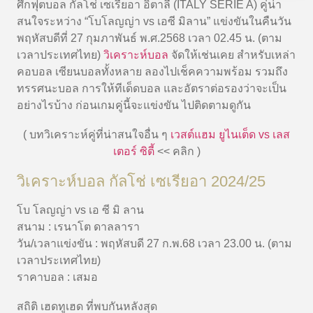
ศึกฟุตบอล กัลโช่ เซเรียอา อิตาลี (ITALY SERIE A) คู่น่า
สนใจระหว่าง “
โบโลญญ่า vs เอซี มิลาน
” แข่งขันในคืนวัน
พฤหัสบดีที่ 27 กุมภาพันธ์ พ.ศ.2568 เวลา 02.45 น. (ตาม
เวลาประเทศไทย)
วิเคราะห์บอล
จัดให้เช่นเคย สำหรับเหล่า
คอบอล เซียนบอลทั้งหลาย ลองไปเช็คความพร้อม รวมถึง
ทรรศนะบอล การให้ทีเด็ดบอล และอัตราต่อรองว่าจะเป็น
อย่างไรบ้าง ก่อนเกมคู่นี้จะแข่งขัน ไปติดตามดูกัน
( บทวิเคราะห์คู่ที่น่าสนใจอื่น ๆ
เวสต์แฮม ยูไนเต็ด vs เลส
เตอร์ ซิตี้
<< คลิก )
วิเคราะห์บอล กัลโช่ เซเรียอา 2024/25
โบ โลญญ่า vs เอ ซี มิ ลาน
สนาม : เรนาโต ดาลลารา
วัน/เวลาแข่งขัน : พฤหัสบดี 27 ก.พ.68 เวลา 23.00 น. (ตาม
เวลาประเทศไทย)
ราคาบอล : เสมอ
สถิติ เฮดทูเฮด ที่พบกันหลังสุด