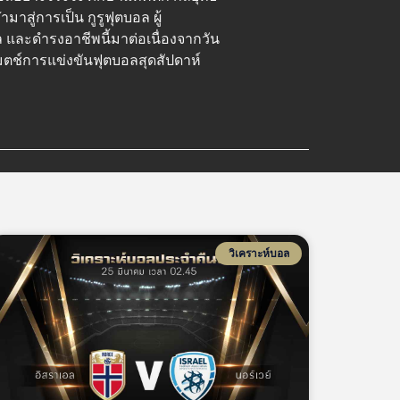
มาสู่การเป็น กูรูฟุตบอล ผู้
 และดำรงอาชีพนี้มาต่อเนื่องจากวัน
มแมตช์การแข่งขันฟุตบอลสุดสัปดาห์
วิเคราะห์บอล