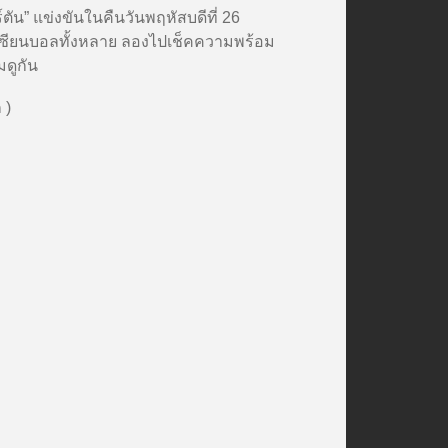
์ตัน
” แข่งขันในคืนวันพฤหัสบดีที่ 26
เซียนบอลทั้งหลาย ลองไปเช็คความพร้อม
มดูกัน
 )