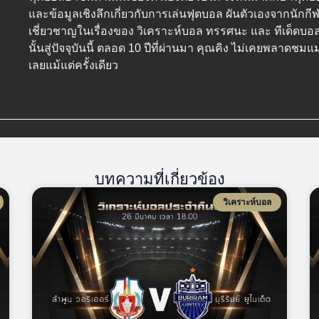
และข้อมูลเชิงลึกเกี่ยวกับการเล่นฟุตบอล ผันตัวเองจากนักกีฬา
เชี่ยวชาญในเรื่องของ วิเคราะห์บอล ทรรศนะ และ ทีเด็ดบอล
นั้นสู่ปัจจุบันนี้ ตลอด 10 ปีที่ผ่านมา คุณคิง ไม่เคยพลาดช
เลยแม้แต่ครั้งเดียว
บทความที่เกี่ยวข้อง
วิเคราะห์บอล