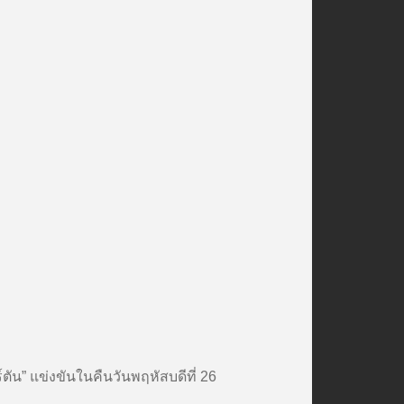
์ตัน
” แข่งขันในคืนวันพฤหัสบดีที่ 26