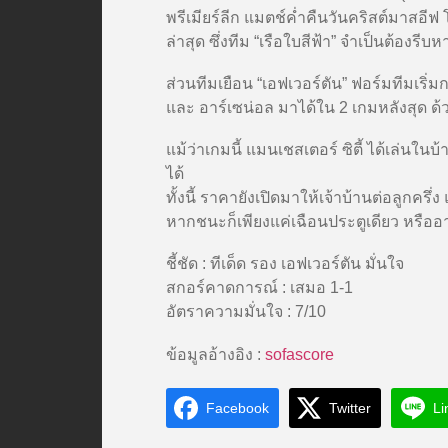
พรีเมียร์ลีก แมตช์ค่ำคืนวันคริสต์มาสอีฟ โ
ล่าสุด ซึ่งทีม “เรือใบสีฟ้า” จำเป็นต้องรีบ
ส่วนทีมเยือน “เอฟเวอร์ตัน” ฟอร์มทีมเริ่มก
และ อาร์เซน่อล มาได้ใน 2 เกมหลังสุด ด
แม้ว่าเกมนี้ แมนเชสเตอร์ ซิตี้ ได้เล่นใน
ได้
ทั้งนี้ ราคายังเปิดมาให้เจ้าบ้านต่อลูกครึ่
หากชนะก็เพียงแค่เฉือนประตูเดียว หรืออ
ชี้ชัด : ทีเด็ด รอง เอฟเวอร์ตัน มั่นใจ
สกอร์คาดการณ์ : เสมอ 1-1
อัตราความมั่นใจ : 7/10
ข้อมูลอ้างอิง :
sofascore
Facebook
Twitter
Li