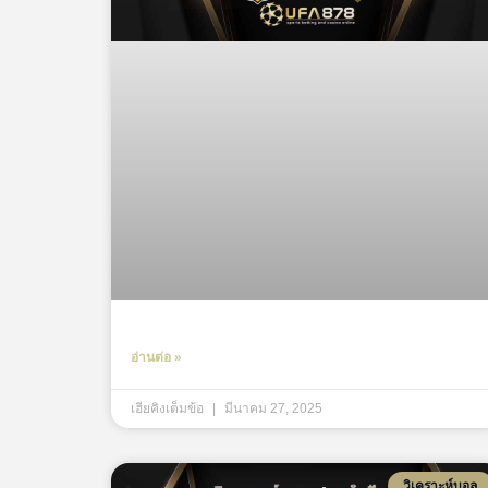
อ่านต่อ »
เฮียคิงเต็มข้อ
มีนาคม 27, 2025
วิเคราะห์บอล