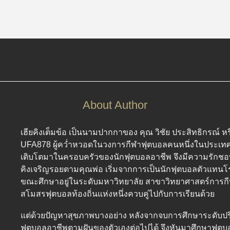
About Author
เฮียคิงเต็มข้อ เป็นนามปากกาของ คุณ วิชัย ประสิทธิกรณ์ หรื
UFA878 ผู้คว่ำหวอดในวงการกีฬาฟุตบอลคนหนึ่งในประเทศไ
เติบโตมาในครอบครัวของนักฟุตบอลอาชีพ จึงมีความรักชอ
คิงเจริญรอยตามคุณพ่อ เริ่มจากการเป็นนักฟุตบอลตัวแทนโ
ขณะศึกษาอยู่ในระดับมหาวิทยาลัย สาขาวิทยาศาสตร์การกีฬา
สโมสรฟุตบอลท้องถิ่นแห่งหนึ่งควบคู่ไปกับการเรียนด้วย
แต่ด้วยปัญหาสุขภาพบางอย่าง หลังจากจบการศึกษาระดับปร
ฟุตบอลอาชีพตามฝันของตัวเองต่อไปได้ จึงหันมาศึกษาฟุตบอ