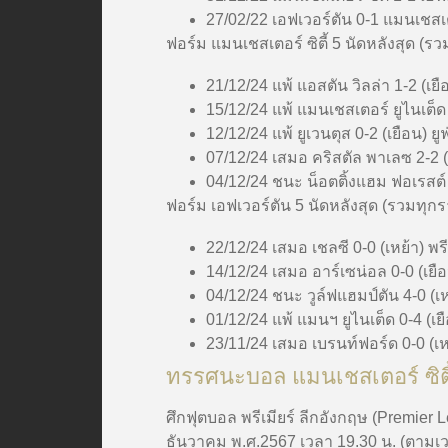
27/02/22 เอฟเวอร์ตัน 0-1 แมนเชสเตอร์
ฟอร์ม แมนเชสเตอร์ ซิตี้ 5 นัดหลังสุด (ร
21/12/24 แพ้ แอสตัน วิลล่า 1-2 (เยือ
15/12/24 แพ้ แมนเชสเตอร์ ยูไนเต็ด 1
12/12/24 แพ้ ยูเวนตุส 0-2 (เยือน) ยู
07/12/24 เสมอ คริสตัล พาเลซ 2-2 (เ
04/12/24 ชนะ น็อตติ้งแฮม ฟอเรสต์ 3-
ฟอร์ม เอฟเวอร์ตัน 5 นัดหลังสุด (รวมทุก
22/12/24 เสมอ เชลซี 0-0 (เหย้า) พรี
14/12/24 เสมอ อาร์เซน่อล 0-0 (เยือน
04/12/24 ชนะ วูล์ฟแฮมป์ตัน 4-0 (เหย
01/12/24 แพ้ แมนฯ ยูไนเต็ด 0-4 (เยื
23/11/24 เสมอ เบรนท์ฟอร์ด 0-0 (เหย้
ทรรศนะบอล แมนเชสเตอร์ ซิตี้
ศึกฟุตบอล พรีเมียร์ ลีกอังกฤษ (Premier 
ธันวาคม พ.ศ.2567 เวลา 19.30 น. (ตาม