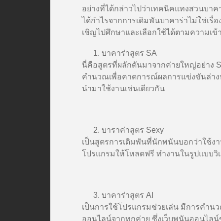
อย่างที่ได้กล่าวไปว่าเทคนิคแทงสวนบาคา
ได้กำไรจากการเดิมพันบาคาร่าไม่ใช่เรื่อ
เชิญไปศึกษาและเลือกใช้ได้ตามความเข้
บาคาร่าสูตร SA
นี่คือสูตรที่ผลักดันมาจากค่ายใหญ่อย่าง 
คำนวณเพื่อคาดการณ์ผลการแข่งขันล่างหน้า
นำมาใช้งานเช่นเดียวกัน
บาราค่าสูตร Sexy
เป็นสูตรการเดิมพันที่นักพนันบอกว่าใช้งา
โปรแกรมให้โหลดฟรี ทำงานในรูปแบบวิเครา
บาคาร่าสูตร AI
เป็นการใช้โปรแกรมช่วยเล่น มีการคำนว
ออนไลน์จากทุกค่าย ซึ่งเว็บพนันออนไลน์ข