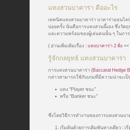
แทงสวนบาคาร่า คืออะไร
เทคนิคแทงสวนบาคาร่า
บาคาร่าออนไลน์ ค
บ่อยครั้ง นั่นคือการแทงสวนนี้เอง ซึ่งว
และความพร้อมของผู้เล่นคนนั้น ๆ ในการเ
( อ่านเพิ่มเติมเรื่อง :
แทงบาคาร่า 2 ฝั่ง
<< ไ
รู้จักกลยุทธ์ แทงสวนบาคาร่า
การแทงสวนบาคาร่า (
Baccarat Hedge B
กล่าวสามารถใช้กับเกมที่มีความน่าจะเป็นเ
แทง “Player ชนะ”
หรือ “Banker ชนะ”
ซึ่งโดยวิธีการทำงานของการแทงสวนบาคา
เริ่มต้นด้วยการเดิมพันทางเดียว : เ