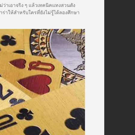
้ไม่ว่าเอาจริง ๆ แล้วเทคนิคแทงสวนดัง
่าให้สำหรับใครที่ยังไม่รู้ได้ลองศึกษา