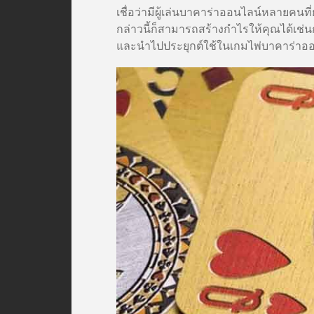
เชื่อว่ามีผู้เล่นบาคาร่าออนไลน์หลายคนที่
กล่าวนี้ก็สามารถสร้างกำไรให้คุณได้เช่น
และนำไปประยุกต์ใช้ในเกมไพ่บาคาร่าออ