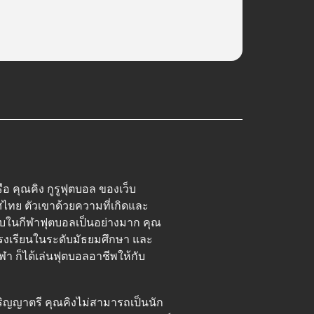
อ คุณคิง กูรูฟุตบอล ของเว็บ
ทย ตัวเขาด้วยความที่เกิดและ
บในกีฬาฟุตบอลเป็นอย่างมาก คุณ
รงเรียนในระดับมัธยมศึกษา และ
 ก็ได้เล่นฟุตบอลอาชีพให้กับ
ิญญาตรี คุณคิงไม่สามารถเป็นนัก