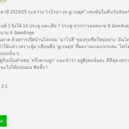
ตุส
ิตาลี 2024/25 ระหว่าง “
เวโรน่า vs ยูเวนตุส
” แข่งขันในคืนวันจันทร
พ้ 1 ยิงได้ 14 ประตู และเสีย 7 ประตู จากการลงสนาม 6 นัดหลังสุด 
นาม 6 นัดหลังสุด
นคาด ด้วยการเปิดบ้านไล่ถล่ม ‘นาโปลี’ ของกุนซือใหม่อย่าง ‘อันโตนิโ
เข้าให้แล้ว เพราะผู้มาเยือนคือ ‘ยูเวนตุส’ ที่ผลงานเกมแรกถล่ม ‘โค
าแบบเห็น ๆ
เป็นฝ่ายต่อ ‘ครึ่งควบลูก’ แนะนำว่า อยู่ฝั่งต่อนั่นล่ะ ดีที่สุด เพร
ชนะไปได้แน่นอน ฟันทิ้ง !
 2-1
ne