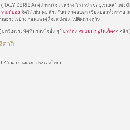
5 (ITALY SERIE A) คู่น่าสนใจ ระหว่าง “
เวโรน่า vs ยูเวนตุส
” แข่งข
เคราะห์บอล
จัดให้เช่นเคย สำหรับเหล่าคอบอล เซียนบอลทั้งหลาย
อย่างไรบ้าง ก่อนเกมคู่นี้จะแข่งขัน ไปติดตามดูกัน
( บทวิเคราะห์คู่ที่น่าสนใจอื่น ๆ
ไบรท์ตัน vs แมนฯ ยูไนเต็ด
<< คลิก 
อิตาลี
า 01.45 น. (ตามเวลาประเทศไทย)
2