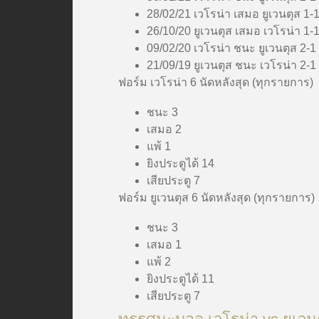
28/02/21 เวโรน่า เสมอ ยูเวนตุส 1-
26/10/20 ยูเวนตุส เสมอ เวโรน่า 1-
09/02/20 เวโรน่า ชนะ ยูเวนตุส 2-1
21/09/19 ยูเวนตุส ชนะ เวโรน่า 2-1
ฟอร์ม เวโรน่า 6 นัดหลังสุด (ทุกรายการ)
ชนะ 3
เสมอ 2
แพ้ 1
ยิงประตูได้ 14
เสียประตู 7
ฟอร์ม ยูเวนตุส 6 นัดหลังสุด (ทุกรายการ)
ชนะ 3
เสมอ 1
แพ้ 2
ยิงประตูได้ 11
เสียประตู 7