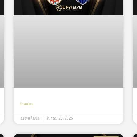
อ่านต่อ »
เฮียคิงเต็มข้อ
มีนาคม 26, 2025