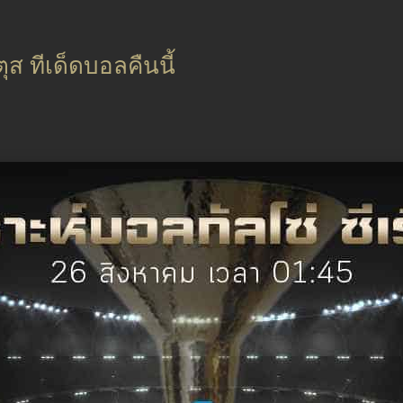
ุส ทีเด็ดบอลคืนนี้