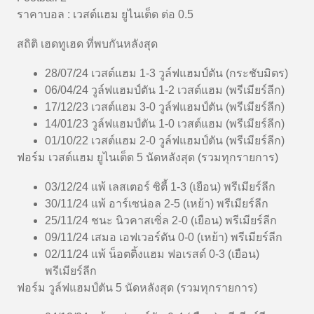
ราคาบอล : เวสต์แฮม ยูไนเต็ด ต่อ 0.5
สถิติ เฮดทูเฮด ที่พบกันหลังสุด
28/07/24 เวสต์แฮม 1-3 วูล์ฟแฮมป์ตัน (กระชับมิตร)
06/04/24 วูล์ฟแฮมป์ตัน 1-2 เวสต์แฮม (พรีเมียร์ลีก)
17/12/23 เวสต์แฮม 3-0 วูล์ฟแฮมป์ตัน (พรีเมียร์ลีก)
14/01/23 วูล์ฟแฮมป์ตัน 1-0 เวสต์แฮม (พรีเมียร์ลีก)
01/10/22 เวสต์แฮม 2-0 วูล์ฟแฮมป์ตัน (พรีเมียร์ลีก)
ฟอร์ม เวสต์แฮม ยูไนเต็ด 5 นัดหลังสุด (รวมทุกรายการ)
03/12/24 แพ้ เลสเตอร์ ซิตี้ 1-3 (เยือน) พรีเมียร์ลีก
30/11/24 แพ้ อาร์เซน่อล 2-5 (เหย้า) พรีเมียร์ลีก
25/11/24 ชนะ นิวคาสเซิ่ล 2-0 (เยือน) พรีเมียร์ลีก
09/11/24 เสมอ เอฟเวอร์ตัน 0-0 (เหย้า) พรีเมียร์ลีก
02/11/24 แพ้ น็อตติ้งแฮม ฟอเรสต์ 0-3 (เยือน)
พรีเมียร์ลีก
ฟอร์ม วูล์ฟแฮมป์ตัน 5 นัดหลังสุด (รวมทุกรายการ)