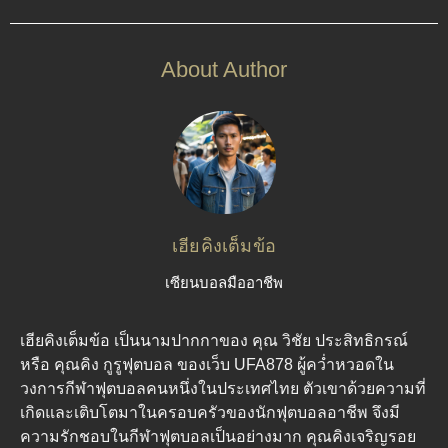
About Author
เฮียคิงเต็มข้อ
เซียนบอลมืออาชีพ
เฮียคิงเต็มข้อ เป็นนามปากกาของ คุณ วิชัย ประสิทธิกรณ์
หรือ คุณคิง กูรูฟุตบอล ของเว็บ UFA878 ผู้คว่ำหวอดใน
วงการกีฬาฟุตบอลคนหนึ่งในประเทศไทย ตัวเขาด้วยความที่
เกิดและเติบโตมาในครอบครัวของนักฟุตบอลอาชีพ จึงมี
ความรักชอบในกีฬาฟุตบอลเป็นอย่างมาก คุณคิงเจริญรอย