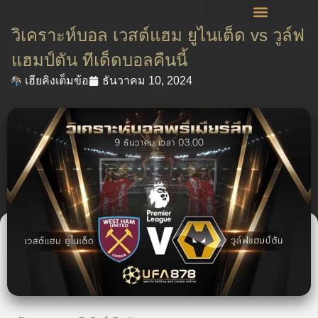
วิเคราะห์บอล เวสต์แฮม ยูไนเต็ด vs วูล์ฟ
แฮมป์ตัน ทีเด็ดบอลคืนนี้
เฮียคิงเต็มข้อ
ธันวาคม 10, 2024