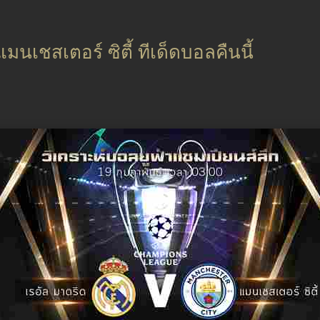
มนเชสเตอร์ ซิตี้ ทีเด็ดบอลคืนนี้