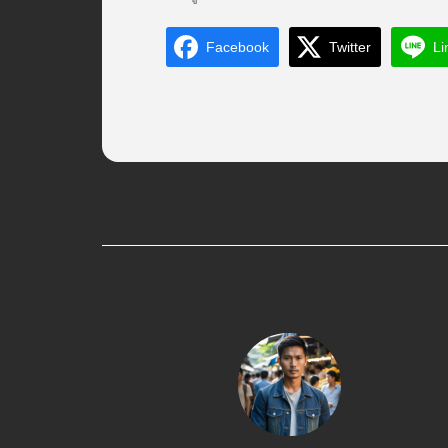
Facebook
Twitter
Li