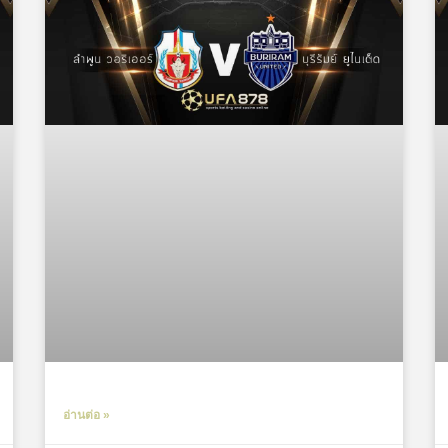
อ่านต่อ »