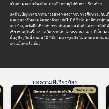
สโมสรฟุตบอลท้องถิ่นแห่งหนึ่งควบคู่ไปกับการเรียนด้วย
แต่ด้วยปัญหาสุขภาพบางอย่าง หลังจากจบการศึกษาระดับปร
ฟุตบอลอาชีพตามฝันของตัวเองต่อไปได้ จึงหันมาศึกษาฟุตบอ
และข้อมูลเชิงลึกเกี่ยวกับการเล่นฟุตบอล ผันตัวเองจากนักกีฬา
เชี่ยวชาญในเรื่องของ วิเคราะห์บอล ทรรศนะ และ ทีเด็ดบอล
นั้นสู่ปัจจุบันนี้ ตลอด 10 ปีที่ผ่านมา คุณคิง ไม่เคยพลาดช
เลยแม้แต่ครั้งเดียว
บทความที่เกี่ยวข้อง
วิเคราะห์บอล