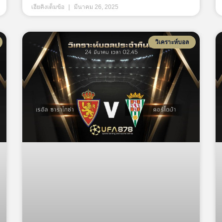
เฮียคิงเต็มข้อ
มีนาคม 26, 2025
วิเคราะห์บอล