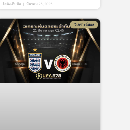
เฮียคิงเต็มข้อ
มีนาคม 25, 2025
วิเคราะห์บอล