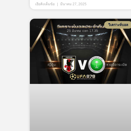
เฮียคิงเต็มข้อ
มีนาคม 27, 2025
วิเคราะห์บอล