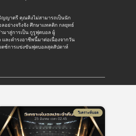
ิญญาตรี คุณคิงไม่สามารถเป็นนัก
ลอย่างจริงจัง ศึกษาแทคติก กลยุทธ์
มาสู่การเป็น กูรูฟุตบอล ผู้
 และดำรงอาชีพนี้มาต่อเนื่องจากวัน
มแมตช์การแข่งขันฟุตบอลสุดสัปดาห์
วิเคราะห์บอล