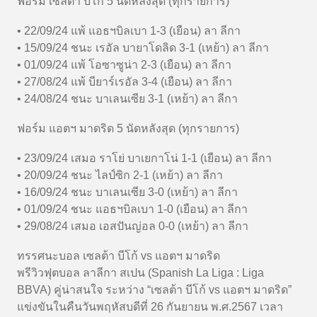
ฟอร์ม เซลต้า บีโก้ 5 นัดหลังสุด (ทุกรายการ)
• 22/09/24 แพ้ แอธฯบิลเบา 1-3 (เยือน) ลา ลีกา
• 15/09/24 ชนะ เรอัล บายาโดลิด 3-1 (เหย้า) ลา ลีกา
• 01/09/24 แพ้ โอซาซูน่า 2-3 (เยือน) ลา ลีกา
• 27/08/24 แพ้ บียาร์เรอัล 3-4 (เยือน) ลา ลีกา
• 24/08/24 ชนะ บาเลนเซีย 3-1 (เหย้า) ลา ลีกา
ฟอร์ม แอตฯ มาดริด 5 นัดหลังสุด (ทุกรายการ)
• 23/09/24 เสมอ ราโย่ บาเยกาโน่ 1-1 (เยือน) ลา ลีกา
• 20/09/24 ชนะ ไลป์ซิก 2-1 (เหย้า) ลา ลีกา
• 16/09/24 ชนะ บาเลนเซีย 3-0 (เหย้า) ลา ลีกา
• 01/09/24 ชนะ แอธฯบิลเบา 1-0 (เยือน) ลา ลีกา
• 29/08/24 เสมอ เอสปันญ่อล 0-0 (เหย้า) ลา ลีกา
ทรรศนะบอล เซลต้า บีโก้ vs แอตฯ มาดริด
พรีวิวฟุตบอล ลาลีกา สเปน (Spanish La Liga : Liga
BBVA) คู่น่าสนใจ ระหว่าง “
เซลต้า บีโก้ vs แอตฯ มาดริด
”
แข่งขันในคืนวันพฤหัสบดีที่ 26 กันยายน พ.ศ.2567 เวลา