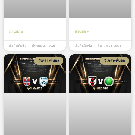
อ่านต่อ »
อ่านต่อ »
เฮียคิงเต็มข้อ
มีนาคม 27, 2025
เฮียคิงเต็มข้อ
มีนาคม 26, 2025
วิเคราะห์บอล
วิเคราะห์บอล