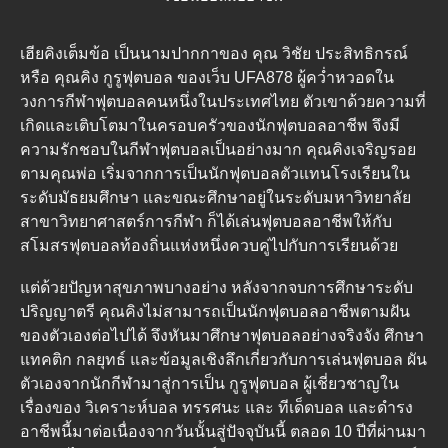
เฮียคิงเต็มข้อ เป็นนามปากกาของ คุณ วิชัย ประสิทธิกรณ์
หรือ คุณคิง กูรูฟุตบอล ของเว็บ UFA878 ผู้คว่ำหวอดใน
วงการกีฬาฟุตบอลคนหนึ่งในประเทศไทย ตัวเขาด้วยความที่
เกิดและเติบโตมาในครอบครัวของนักฟุตบอลอาชีพ จึงมี
ความรักชอบในกีฬาฟุตบอลเป็นอย่างมาก คุณคิงเจริญรอย
ตามคุณพ่อ เริ่มจากการเป็นนักฟุตบอลตัวแทนโรงเรียนใน
ระดับมัธยมศึกษา และขณะศึกษาอยู่ในระดับมหาวิทยาลัย
สาขาวิทยาศาสตร์การกีฬา ก็ได้เล่นฟุตบอลอาชีพให้กับ
สโมสรฟุตบอลท้องถิ่นแห่งหนึ่งควบคู่ไปกับการเรียนด้วย
แต่ด้วยปัญหาสุขภาพบางอย่าง หลังจากจบการศึกษาระดับ
ปริญญาตรี คุณคิงไม่สามารถเป็นนักฟุตบอลอาชีพตามฝัน
ของตัวเองต่อไปได้ จึงหันมาศึกษาฟุตบอลอย่างจริงจัง ศึกษา
แทคติก กลยุทธ์ และข้อมูลเชิงลึกเกี่ยวกับการเล่นฟุตบอล ผัน
ตัวเองจากนักกีฬามาสู่การเป็น กูรูฟุตบอล ผู้เชี่ยวชาญใน
เรื่องของ วิเคราะห์บอล ทรรศนะ และ ทีเด็ดบอล และดำรง
อาชีพนี้มาต่อเนื่องจากวันนั้นสู่ปัจจุบันนี้ ตลอด 10 ปีที่ผ่านมา