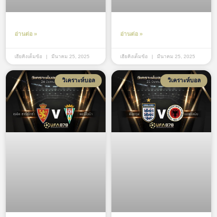
อ่านต่อ »
อ่านต่อ »
เฮียคิงเต็มข้อ
มีนาคม 25, 2025
เฮียคิงเต็มข้อ
มีนาคม 25, 2025
วิเคราะห์บอล
วิเคราะห์บอล