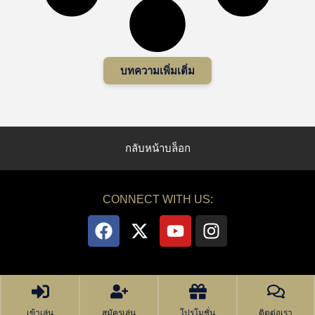
บทความเพิ่มเติ่ม
กลับหน้าบล็อก
CONNECT WITH US:
เข้าเล่น
สมัครเล่น
โปรโมชั่น
ติดต่อเรา