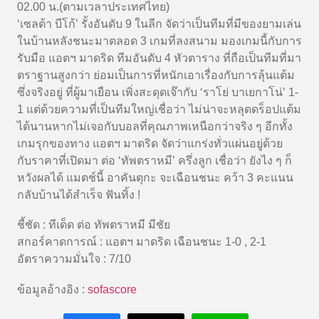
02.00 น.(ตามเวลาประเทศไทย)
‘เซลต้า บีโก้’ รั้งอันดับ 9 ในลีก จัดว่าเป็นทีมที่มีของยามเล่น
ในบ้านหลังชนะมาตลอด 3 เกมที่ลงสนาม มองเกมนี้กับการ
รับมือ แอตฯ มาดริด ทีมอันดับ 4 หัวตาราง ที่ถือเป็นทีมที่มา
ตราฐานสูงกว่า ย่อมเป็นการที่หนักเอาเรื่องกับการลุ้นแต้ม
ซึ่งจริงอยู่ ที่ผู้มาเยือน เพิ่งสะดุดเจ๊ากับ ‘ราโย่ บาเยกาโน่’ 1-
1 แต่ด้วยความที่เป็นทีมใหญ่เชื่อว่า ไม่น่าจะหลุดดร็อปแต้ม
ได้นานหากไม่เจอกับบอลที่คุณภาพเหนือกว่าจริง ๆ อีกทั้ง
เกมรุกของทาง แอตฯ มาดริด จัดว่าแกร่งทั่วแผ่นอยู่ด้วย
กับราคาที่เปิดมา ต่อ ‘ทัพตราหมี’ ครึ่งลูก เชื่อว่า ยังไง ๆ ก็
หวังผลได้ แมตช์นี้ อาคันตุกะ จะเฉือนชนะ คว้า 3 คะแนน
กลับบ้านได้สำเร็จ ฟันทิ้ง !
ชี้ชัด : ทีเด็ด ต่อ ทัพตราหมี มีชัย
สกอร์คาดการณ์ : แอตฯ มาดริด เฉือนชนะ 1-0 , 2-1
อัตราความมั่นใจ : 7/10
ข้อมูลอ้างอิง :
sofascore