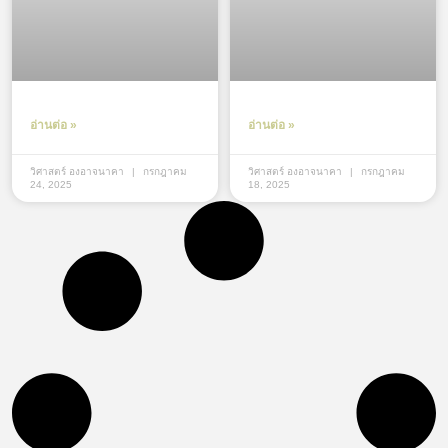
อ่านต่อ »
อ่านต่อ »
วิศาสตร์ องอาจนาคา
กรกฎาคม
วิศาสตร์ องอาจนาคา
กรกฎาคม
24, 2025
18, 2025