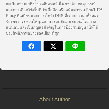
จะเป็นความเสถียรของอินเทอร์เน็ต การอัปเดตอุปกรณ์
และการเลือกใช้เว็บที่น่าเชื่อถือ หรือแม้แต่การเปลี่ยนไปใช้
Proxy ที่เสถียร และการตั้งค่า DNS ที่เรากล่าวมาทั้งหมด
รับรองว่าจะช่วยให้คุณสามารถกลับมาเล่นเกมได้อย่าง
แน่นอน และเป็นกุญแจสำคัญในการป้องกันปัญหานี้ที่ได้
ประสิทธิภาพอย่างยอดเยี่ยมที่สุด
About Author