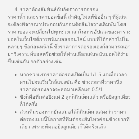
ราคาต้องสัมพันธ์กับอัตราการต่อรอง
ราคาน้ำ และราคาบอลข้อนี้ สำคัญไม่แพ้ข้ออื่น ๆ ที่ผู้เล่น
จะต้องพิจารณาประกอบกันก่อนตัดสินใจวางเดิมพัน โดย
ราคาบอลจะเปลี่ยนไปทุกช่วงเวลาในการอัปเดตของตาราง
บอลในเว็บไซต์การพนันบอลออนไลน์ แบบที่ได้กล่าวไปใน
หลายๆ ข้อก่อนหน้านี้ ซึ่งราคาการต่อรองเองก็สามารถเอา
มาวิเคราะห์บอลหรือช่วยให้ท่านเลือกเล่นพนันบอลได้ง่าย
ขึ้นเช่นกัน ยกตัวอย่างเช่น
หากช่วงแรกราคาต่อรองเปิดเป็น 1/1.5 แต่เมื่อเวลา
ผ่านไปจนเริ่มใกล้แข่งขัน คือ ช่วงเวลาที่ราคานิ่ง
ราคาต่อรองอาจจะลดมาเหลือแค่ 0.5/1
ซึ่งก็คือทีมต่อยิ่งแค่ 2 ลูกก็กินเต็มแล้ว หรือยิงลูกเดียว
ก็ได้ครึ่ง
ส่วนทีมรองหากยันเสมอได้ก็กินเต็ม แสดงว่า ราคา
ต่อรองแบบนี้โอกาสที่ทีมต่อจะยันไหวค่อนข้างยากที
เดียว เพราะทีมต่อยิงลูกเดียวก็ได้ครึ่งแล้ว