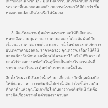
เพราะฉะนั้น หากเป็นไปได้ไม่ควรรีบเล่นราคาเปิดนัก เพื่อ
รอราคาที่เหมาะสมและสังเกตการณ์ราคาให้ดีด้วยว่า ขึ้น
หลงแบบแปลกเกินไปหรือไม่นั่นเอง
คิดเรื่องความคุ้มค่าของราคาบอลให้ดีเสียก่อน
หมายถึงความคุ้มค่าของราคาบอลเองก็ต้องสัมพันธ์กับ
เรื่องของราคาต่อรองด้วย นอกจากนี้ ในช่วงเวลาที่เกิดการ
อัปเดตราคาบอลและราคาต่อรอง คุณควรจะเลือกให้ดีให้
สอดคล้องกับทัศนบอลที่คุณได้คาดเดาไว้ หรือได้วิเคราะห์
บอลไว้ว่าผลการแข่งขันในคู่นี้จะเป็นอย่างไร ควรเล่นที่
ราคาต่อรองไหน จะคุ้มค่ากับราคาบอลนั้นไหม
อีกทั้ง ไหนจะมีเรื่องค่าน้ำเข้ามาเกี่ยวข้องอีกที่คุณต้องคิด
ให้ดีก่อนว่า หากวางเดิมพันไปเท่านี้ เงินกำไรที่ได้รวมกับ
หักค่าน้ำแล้วคุณโอเคหรือไม่กับการวางเดิมพันนี้ นั่นคือ
การคิดเรื่องความคุ้มค่าของราคาบอล