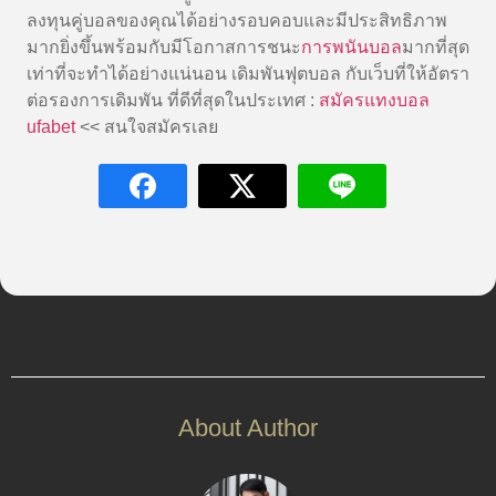
ลงทุนคู่บอลของคุณได้อย่างรอบคอบและมีประสิทธิภาพ
มากยิ่งขึ้นพร้อมกับมีโอกาสการชนะ
การพนันบอล
มากที่สุด
เท่าที่จะทำได้อย่างแน่นอน เดิมพันฟุตบอล กับเว็บที่ให้อัตรา
ต่อรองการเดิมพัน ที่ดีที่สุดในประเทศ :
สมัครแทงบอล
ufabet
<< สนใจสมัครเลย
About Author