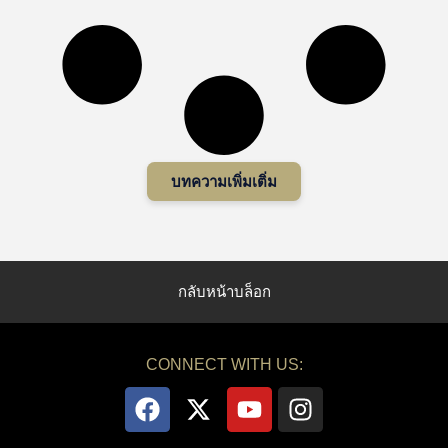
บทความเพิ่มเติ่ม
กลับหน้าบล็อก
CONNECT WITH US: