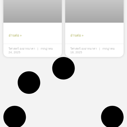
อ่านต่อ »
อ่านต่อ »
วิศาสตร์ องอาจนาคา
กรกฎาคม
วิศาสตร์ องอาจนาคา
กรกฎาคม
24, 2025
18, 2025