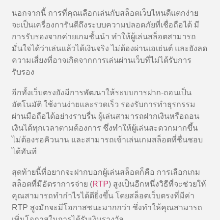
นอกจากนี้ การที่คุณเลือกเล่นกับสล็อตเว็บไหนดีแตกง่าย
จะเป็นเครื่องการันตีถึงระบบความปลอดภัยที่เชื่อถือได้ มี
การรับรองจากค่ายเกมชั้นนำ ทำให้ผู้เล่นสล็อตสามารถ
มั่นใจได้ว่าเล่นแล้วได้เงินจริง ไม่ต้องผ่านเอเย่นต์ และยังลด
ความเสี่ยงที่อาจเกิดจากการเล่นผ่านเว็บที่ไม่ได้รับการ
รับรอง
อีกทั้งเว็บตรงยังมีการพัฒนาให้ระบบการฝาก-ถอนเป็น
อัตโนมัติ ใช้งานง่ายและรวดเร็ว รองรับการทำธุรกรรม
ผ่านมือถือได้อย่างราบรื่น ผู้เล่นสามารถฝากเงินหรือถอน
เงินได้ทุกเวลาตามต้องการ ซึ่งทำให้ผู้เล่นสะดวกมากขึ้น
ไม่ต้องรอคิวนาน และสามารถเข้าเล่นเกมสล็อตที่ชื่นชอบ
ได้ทันที
สุดท้ายนี้ที่อยากจะฝากบอกผู้เล่นสล็อตก็คือ การเลือกเกม
สล็อตที่มีอัตราการจ่าย (
RTP
) สูงเป็นอีกหนึ่งวิธีที่จะช่วยให้
คุณสามารถทำกำไรได้ดียิ่งขึ้น โดยสล็อตเว็บตรงที่มีค่า
RTP สูงมักจะมีโอกาสชนะมากกว่า ซึ่งทำให้คุณสามารถ
เพิ่มโอกาสในการได้รับเงินรางวัล