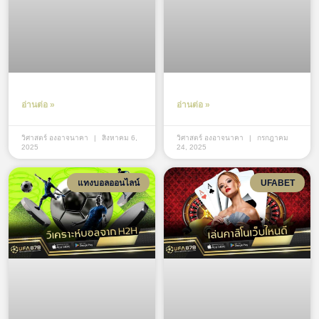
อ่านต่อ »
อ่านต่อ »
วิศาสตร์ องอาจนาคา
สิงหาคม 6,
วิศาสตร์ องอาจนาคา
กรกฎาคม
2025
24, 2025
แทงบอลออนไลน์
UFABET