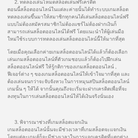
ทดลองเล่นโหมดสล็อตเล่นฟรีเครดิต
ตอนนี้สล็อตออนไลน์ในแต่ละค่ายนั้นได้ทำระบบเกมสล็อต
ทดลองเล่นขึ้นมาให้สมาชิกทุกคนได้เล่นสล็อตออนไลน์ฟรี
แบบไม่ต้องสมัครสมาชิกไม่ต้องแชร์ไม่ต้องฝากเงินก็
สามารถเล่นสล็อตออนไลน์ได้ฟรี โดยแนะนำให้ผู้เล่นมือ
ใหม่ใช้ระบบการทดลองเล่นสล็อตออนไลน์นี้ให้มากที่สุด
โดยเมื่อคุณเลือกค่ายเกมสล็อตออนไลน์ได้แล้วก็ต้องเลือก
เล่นเกมสล็อตออนไลน์ที่ตัวเกมชอบแล้วก็ต้องไปฝึกเล่น
สล็อตออนไลน์ฟรี ให้รู้กติกาของเกมสล็อตออนไลน์ ,
ฟีเจอร์ต่าง ๆ ของเกมสล็อตออนไลน์ให้เข้าใจมากที่สุด และ
ต้องเล่นจนกว่าจะจับจังหวะในการหมุนสปินสล็อตออนไลน์
เกมนั้น ๆ ให้ได้ จากนั้นคุณถึงจะเริ่มจะฝากเครดิตเพื่อที่จะ
ลงทุนในการเล่นสล็อตออนไลน์ให้ได้เงินจริงนั่นเอง
พิจารณาช่วงที่เกมสล็อตแจกเงิน
เกมสล็อตออนไลน์นั้นจะมีช่วงเวลาที่เกมสล็อตจะแจกเงิน
โดยแต่ละเกมส์ก็จะมีช่วงเวลาในการแจกเครดิตที่แตกต่าง