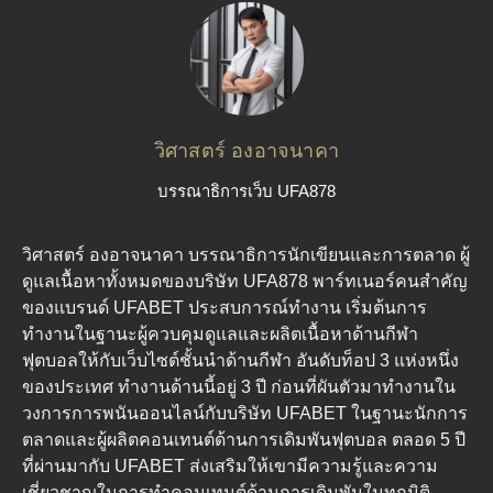
วิศาสตร์ องอาจนาคา
บรรณาธิการเว็บ UFA878
วิศาสตร์ องอาจนาคา บรรณาธิการนักเขียนและการตลาด ผู้
ดูแลเนื้อหาทั้งหมดของบริษัท UFA878 พาร์ทเนอร์คนสำคัญ
ของแบรนด์ UFABET ประสบการณ์ทำงาน เริ่มต้นการ
ทำงานในฐานะผู้ควบคุมดูแลและผลิตเนื้อหาด้านกีฬา
ฟุตบอลให้กับเว็บไซต์ชั้นนำด้านกีฬา อันดับท็อป 3 แห่งหนึ่ง
ของประเทศ ทำงานด้านนี้อยู่ 3 ปี ก่อนที่ผันตัวมาทำงานใน
วงการการพนันออนไลน์กับบริษัท
UFABET
ในฐานะนักการ
ตลาดและผู้ผลิตคอนเทนต์ด้านการเดิมพันฟุตบอล ตลอด 5 ปี
ที่ผ่านมากับ UFABET ส่งเสริมให้เขามีความรู้และความ
เชี่ยวชาญในการทำคอนเทนต์ด้านการเดิมพันในทุกมิติ