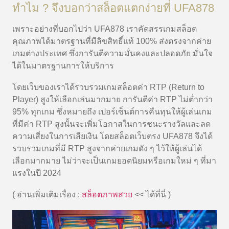
ทำไม ? จึงบอกว่าสล็อตแตกง่ายที่ UFA878
เพราะอย่างที่บอกไปว่า UFA878 เราคัดสรรเกมสล็อต
คุณภาพได้มาตรฐานที่มีลิขสิทธิ์แท้ 100% ส่งตรงจากค่าย
เกมต่างประเทศ ซึ่งการันตีความมั่นคงและปลอดภัย มั่นใจ
ได้ในมาตรฐานการให้บริการ
โดยเว็บของเราได้รวบรวมเกมสล็อตค่า RTP (Return to
Player) สูงให้เลือกเล่นมากมาย การันตีค่า RTP ไม่ต่ำกว่า
95% ทุกเกม ซึ่งหมายถึง เปอร์เซ็นต์การคืนทุนให้ผู้เล่นเกม
ที่มีค่า RTP สูงนั้นจะเพิ่มโอกาสในการชนะรางวัลและลด
ความเสี่ยงในการเสียเงิน โดยสล็อตเว็บตรง UFA878 จึงได้
รวบรวมเกมที่มี RTP สูงจากค่ายเกมดัง ๆ ไว้ให้ผู้เล่นได้
เลือกมากมาย ไม่ว่าจะเป็นเกมยอดนิยมหรือเกมใหม่ ๆ ที่มา
แรงในปี 2024
( อ่านเพิ่มเติมเรื่อง :
สล็อตภาพสวย
<< ได้ที่นี่ )