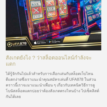
สังเกตยังไง ? ว่าสล็อตออนไลน์กำลังจะ
แตก
ได้รู้จักกันไปแล้วสำหรับการเลือกเล่นกับสล็อตเว็บไหน
ดีแตกง่ายซึ่งเราแนะนำคุณสมัครเล่นที่ UFA878 ในส่วน
คราวนี้เราจะมาแนะนำเพื่อน ๆ เกี่ยวกับเทคนิควิธีการดู
โบนัสสล็อตแตกบ่อยว่าต้องสังเกตตรงไหนบ้าง ไปเช็คลิสต์
กันได้เลย