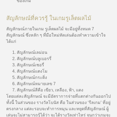
ของเกม
สัญลักษณ์ที่ควรรู้ ในเกมรูเล็ตผลไม้
สัญลักษณ์ภายในเกม
รูเล็ตผลไม้
จะมีอยู่ทั้งหมด 7
สัญลักษณ์ ซึ่งหลัก ๆ ที่มือใหม่หัดเล่นต้องทำความเข้าใจ
ได้แก่
สัญลักษณ์เลม่อน
สัญลักษณ์บลูเบอรรี่
สัญลักษณ์เชอรี่
สัญลักษณ์แตงโม
สัญลักษณ์กระดิ่ง
สัญลักษณ์หมายเลข 7
สัญลักษณ์สีคือ เขียว, เหลือง, ฟ้า, แดง
โดยแต่ละสัญลักษณ์ จะมีอัตราการจ่ายที่แตกต่างกันออกไป
ทั้งนี้ ในส่วนของ รางวัลโบนัส คือ ในส่วนของ ‘รีลเกม’ ที่อยู่
ตรงกลาง แต่ละรอบจะทำการหมุน และหยุดที่สัญลักษณ์ ผู้
เล่นจะไม่สามารถรู้ได้ว่า จะได้รางวัลเท่าไหร่ จนกว่าเกมจะ