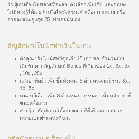
ว่า ผู้เล่นต้องไม่พลาดที่จะลองตัวเลือกเพิ่มเติม และคุณจะ
ไม่มีทางรู้ได้เลยว่า เมื่อไหร่จะชนะตัวเลือกมากมาย หรือ
อาจจะชนะสูงสุด 25 เท่าเลยนั่นเอง
สัญลักษณ์โบนัสทำเงินในเกม
ตัวคูณ : รับโบนัสทวีคูณถึง 25 เท่า ของจำนวนเงิน
เดิมพันตามสัญลักษณ์ Bonus ที่เกี่ยวข้อง 1x , 3x , 5x
, 10x , 25x
แสงอาทิตย์ : เพิ่มขึ้นทั้งหมด 5 ตำแหน่งสุ่มผู้ชนะ 3x ,
4x , 5x
หนอนผีเสื้อ : เพิ่ม 3 ตำแหน่งการชนะ , เพิ่มหลังจากที่
ชนะครั้งแรก
สายรุ้ง : สัญลักษณ์ทั้งหมดจากสีที่เลือกแบบสุ่มจะ
กลายเป็นตำแหน่งที่ชนะ
วิธีสมัครเล่น รูเล็ตผลไม้