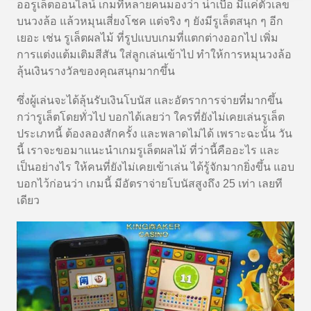
ออรูเล็ตออนไลน์ เกมที่หลายคนมองว่า น่าเบื่อ มีแค่ตัวเลข
บนวงล้อ แล้วหมุนเสี่ยงโชค แต่จริง ๆ ยังมีรูเล็ตสนุก ๆ อีก
เยอะ เช่น
รูเล็ตผลไม้
ที่รูปแบบเกมที่แตกต่างออกไป เพิ่ม
การแต่งแต้มเติมสีสัน ใส่ลูกเล่นเข้าไป ทำให้การหมุนวงล้อ
ลุ้นเงินรางวัลของคุณสนุกมากขึ้น
ซึ่งผู้เล่นจะได้ลุ้นรับเงินโบนัส และอัตราการจ่ายที่มากขึ้น
กว่ารูเล็ตโดยทั่วไป บอกได้เลยว่า ใครที่ยังไม่เคยเล่นรูเล็ต
ประเภทนี้ ต้องลองสักครั้ง และพลาดไม่ได้ เพราะฉะนั้น วัน
นี้ เราจะขอมาแนะนำเกมรูเล็ตผลไม้ ที่ว่านี้คืออะไร และ
เป็นอย่างไร ให้คนที่ยังไม่เคยเข้าเล่น ได้รู้จักมากยิ่งขึ้น แอบ
บอกไว้ก่อนว่า เกมนี้ มีอัตราจ่ายโบนัสสูงถึง 25 เท่า เลยที
เดียว