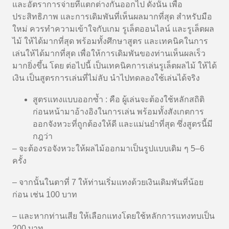
และอัตราการจ่ายที่แตกต่างกันออกไป ดังนั้น เพื่อ
ประสิทธิภาพ และการเดิมพันที่เห็นผลมากที่สุด สำหรับมือ
ใหม่ ควรทำความเข้าใจกับเกม รูเล็ตออนไลน์ และรูเล็ตผล
ไม้ ให้ได้มากที่สุด พร้อมทั้งศึกษาสูตร และเทคนิคในการ
เล่นให้ได้มากที่สุด เพื่อให้การเดิมพันของท่านเห็นผลเร็ว
มากยิ่งขึ้น โดย ต่อไปนี้ เป็นเทคนิคการเล่นรูเล็ตผลไม้ ให้ได้
เงิน เป็นสูตรการเล่นที่ไม่ลับ นำไปทดลองใช้เล่นได้จริง
สูตรแทงแบบออกซ้ำ : คือ ผู้เล่นจะต้องใช้หลักสถิติ
ก่อนหน้ามาอ้างอิงในการเล่น พร้อมทั้งสังเกตการ
ออกจังหวะที่ถูกต้องให้ดี และแม่นยำที่สุด ซึ่งสูตรนี้มี
กฎว่า
– จะต้องรอจังหวะให้ผลไม้ออกมาเป็นรูปแบบเดิม ๆ 5–6
ครั้ง
– จากนั้นในตาที่ 7 ให้ท่านเริ่มแทงด้วยเงินเดิมพันที่น้อย
ก่อน เช่น 100 บาท
– และหากท่านเสีย ให้เลือกแทงโดยใช้หลักการแทงทบเป็น
200 บาท