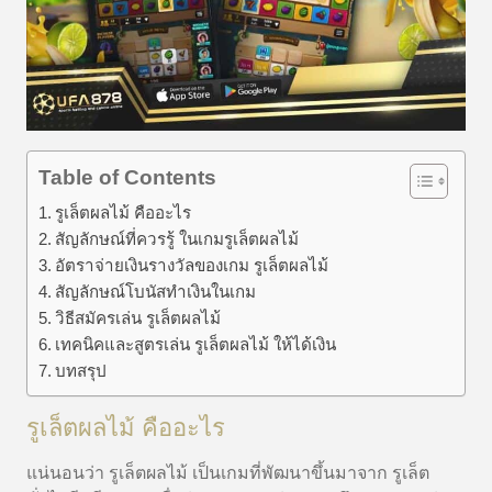
Table of Contents
รูเล็ตผลไม้ คืออะไร
สัญลักษณ์ที่ควรรู้ ในเกมรูเล็ตผลไม้
อัตราจ่ายเงินรางวัลของเกม รูเล็ตผลไม้
สัญลักษณ์โบนัสทำเงินในเกม
วิธีสมัครเล่น รูเล็ตผลไม้
เทคนิคและสูตรเล่น รูเล็ตผลไม้ ให้ได้เงิน
บทสรุป
รูเล็ตผลไม้ คืออะไร
แน่นอนว่า
รูเล็ตผลไม้
เป็นเกมที่พัฒนาขึ้นมาจาก รูเล็ต