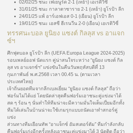
02/02/25 ชนะ เฟเยนูร์ด 2-1 (เหย้า) เอเรดิวิซี่
31/01/25 ชนะ กาลาตาซาราย 2-1 (เหย้า) ยูโรป้า ลีก
24/01/25 แพ้ อาร์เอฟเอส 0-1 (เยือน) ยูโรป้า ลีก
19/01/25 ชนะ เอสซี ฮีเรนวีน 2-0 (เยือน) เอเรดิวิซี่
ทรรศนะบอล ยูนิยง แซงต์ กิลลุส vs อาแจก
ซ์ฯ
ศึกฟุตบอล ยูโรป้า ลีก (UEFA Europa League 2024-2025)
รอบเพลย์ออฟ นัดแรก คู่น่าสนใจระหว่าง “
ยูนิยง แซงต์ กิล
ลุส vs อาแจกซ์ฯ
” แข่งขันในคืนวันพฤหัสบดีที่ 13
กุมภาพันธ์ พ.ศ.2568 เวลา 00.45 น. (ตามเวลา
ประเทศไทย)
เจ้าถิ่นยอดทีมจากลีกเบลเยี่ยม “ยูนิยง แซงต์ กิลลุส” ถือว่า
ฟอร์มไม่ได้แย่ โดยนัดล่าสุดคืนฟอร์มเอาชนะคู่แข่งมาได้
สด ๆ ร้อน ๆ นั่นทำให้ทีมน่าจะมีความมั่นใจเต็มเปี่ยมอีกทั้ง
ทีมได้เล่นในบ้านน่าจะใช้เกมรุกแบบถนัดเอาทำสกอร์คู่
แข่ง
ส่วนทางทีมเยือนทัพ “อาแจ็กซ์ อัมสเตอร์ดัม” ทีมกำลังกลับ
คืนฟอร์มเก่งอีกครั้งหลังเอาชนะคู่แข่งมาได้ 3 นัดติด ถือว่า