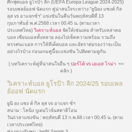
ศึกฟุตบอล ยูโรป้า ลีก (UEFA Europa League 2024-2025)
รอบเพลย์ออฟ นัดแรก คู่น่าสนใจระหว่าง “
ยูนิยง แซงต์ กิล
ลุส vs อาแจกซ์ฯ
” แข่งขันในคืนวันพฤหัสบดีที่ 13
กุมภาพันธ์ พ.ศ.2568 เวลา 00.45 น. (ตามเวลา
ประเทศไทย)
วิเคราะห์บอล
จัดให้เช่นเคย สำหรับเหล่าคอ
บอล เซียนบอลทั้งหลาย ลองไปเช็คความพร้อม รวมถึง
ทรรศนะบอล การให้ทีเด็ดบอล และอัตราต่อรองว่าจะเป็น
อย่างไรบ้าง ก่อนเกมคู่นี้จะแข่งขัน ไปติดตามดูกัน
( บทวิเคราะห์คู่ที่น่าสนใจอื่น ๆ
ปอร์โต้ vs เอเอส โรม่า
<<
คลิก )
วิเคราะห์บอล ยูโรป้า ลีก 2024/25 รอบเพล
ย์ออฟ นัดแรก
ยูนิ ยง แซง ต์ กิล ลุส vs อาแจก ซ์ฯ
สนาม : โคนิง บูเดอไวจ์นสตาดิโอน
วัน/เวลาแข่งขัน : พฤหัสบดี 13 ก.พ.68 เวลา 00.45 น. (ตาม
เวลาประเทศไทย)
ช่องทางรับชม : beIN Sports 3