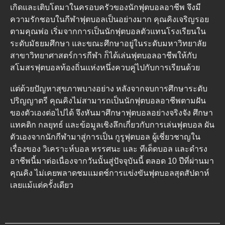
เกิดและเติบโตมาในครอบครัวของนักฟุตบอลอาชีพ จึงมี
ความรักชอบในกีฬาฟุตบอลเป็นอย่างมาก คุณคิงเจริญรอย
ตามคุณพ่อ เริ่มจากการเป็นนักฟุตบอลตัวแทนโรงเรียนใน
ระดับมัธยมศึกษา และขณะศึกษาอยู่ในระดับมหาวิทยาลัย
สาขาวิทยาศาสตร์การกีฬา ก็ได้เล่นฟุตบอลอาชีพให้กับ
สโมสรฟุตบอลท้องถิ่นแห่งหนึ่งควบคู่ไปกับการเรียนด้วย
แต่ด้วยปัญหาสุขภาพบางอย่าง หลังจากจบการศึกษาระดับ
ปริญญาตรี คุณคิงไม่สามารถเป็นนักฟุตบอลอาชีพตามฝัน
ของตัวเองต่อไปได้ จึงหันมาศึกษาฟุตบอลอย่างจริงจัง ศึกษา
แทคติก กลยุทธ์ และข้อมูลเชิงลึกเกี่ยวกับการเล่นฟุตบอล ผัน
ตัวเองจากนักกีฬามาสู่การเป็น กูรูฟุตบอล ผู้เชี่ยวชาญใน
เรื่องของ วิเคราะห์บอล ทรรศนะ และ ทีเด็ดบอล และดำรง
อาชีพนี้มาต่อเนื่องจากวันนั้นสู่ปัจจุบันนี้ ตลอด 10 ปีที่ผ่านมา
คุณคิง ไม่เคยพลาดชมแมตช์การแข่งขันฟุตบอลสุดสัปดาห์
เลยแม้แต่ครั้งเดียว