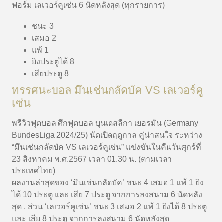
ฟอร์ม เลเวอร์คูเซ่น 6 นัดหลังสุด (ทุกรายการ)
ชนะ 3
เสมอ 2
แพ้ 1
ยิงประตูได้ 8
เสียประตู 8
ทรรศนะบอล มึนเช่นกลัดบัค VS เลเวอร์คู
เซ่น
พรีวิวฟุตบอล ศึกฟุตบอล บุนเดสลีกา เยอรมัน (Germany
BundesLiga 2024/25) นัดเปิดฤดูกาล คู่น่าสนใจ ระหว่าง
“
มึนเช่นกลัดบัค VS เลเวอร์คูเซ่น
” แข่งขันในคืนวันศุกร์ที่
23 สิงหาคม พ.ศ.2567 เวลา 01.30 น. (ตามเวลา
ประเทศไทย)
ผลงานล่าสุดของ ‘มึนเช่นกลัดบัค’ ชนะ 4 เสมอ 1 แพ้ 1 ยิง
ได้ 10 ประตู และ เสีย 7 ประตู จากการลงสนาม 6 นัดหลัง
สุด , ส่วน ‘เลเวอร์คูเซ่น’ ชนะ 3 เสมอ 2 แพ้ 1 ยิงได้ 8 ประตู
และ เสีย 8 ประตู จากการลงสนาม 6 นัดหลังสุด