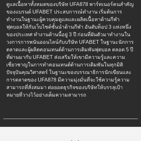
ดูแลเนื้อหาทั้งหมดของบริษัท UFA878 พาร์ทเนอร์คนสำคัญ
ของแบรนด์ UFABET ประสบการณ์ทำงาน เริ่มต้นการ
ทำงานในฐานะผู้ควบคุมดูแลและผลิตเนื้อหาด้านกีฬา
ฟุตบอลให้กับเว็บไซต์ชั้นนำด้านกีฬา อันดับท็อป 3 แห่งหนึ่ง
ของประเทศ ทำงานด้านนี้อยู่ 3 ปี ก่อนที่ผันตัวมาทำงานใน
วงการการพนันออนไลน์กับบริษัท
UFABET
ในฐานะนักการ
ตลาดและผู้ผลิตคอนเทนต์ด้านการเดิมพันฟุตบอล ตลอด 5 ปี
ที่ผ่านมากับ UFABET ส่งเสริมให้เขามีความรู้และความ
เชี่ยวชาญในการทำคอนเทนต์ด้านการเดิมพันในทุกมิติ
ปัจจุบันคุณวิศาสตร์ ในฐานะของบรรณาธิการนักเขียนและ
การตลาดของ UFA878 มีความมุ่งมั่นที่จะใช้ความรู้ความ
สามารถที่สั่งสมมา ต่อยอดธุรกิจของบริษัทให้บรรลุเป้า
หมายที่วางไว้อย่างเต็มความสามารถ