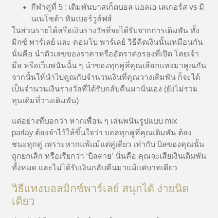
กีฬาคู่ที่ 5 : เดิมพันบาสเก็ตบอล แอลเอ เลเกอร์ส vs มิ
นเนโซต้า ทิมเบอร์วูล์ฟส์
ในส่วนรายได้หรือเงินรางวัลที่จะได้รับจากการเดิมพัน ทั้ง
มิกซ์ พาร์เลย์
และ
คอมโบ พาร์เลย์
วิธีคิดเงินนั้นเหมือนกัน
นั่นคือ นำตัวเลขของราคาหรืออัตราต่อรองที่เปิด โดยเจ้า
มือ หรือเว็บพนันนั้น ๆ นำของทุกคู่ที่คุณเลือกแทงมาคูณกัน
จากนั้นให้นำไปคูณกับจำนวนเงินที่คุณวางเดิมพัน ก็จะได้
เป็นจำนวนเงินรางวัลที่ได้รับกลับคืนมานั่นเอง (ยังไม่รวม
ทุนเดิมที่วางเดิมพัน)
แต่อย่างที่บอกว่า หากเพื่อน ๆ เล่นพนันรูปแบบ mix
parlay ต้องจำไว้ให้ขึ้นใจว่า บอลทุกคู่ที่คุณเดิมพัน ต้อง
ชนะทุกคู่ เพราะหากแพ้แม้แต่คู่เดียว เท่ากับ บิลของคุณนั้น
ถูกยกเลิก หรือเรียกว่า ‘บิลตาย’ นั่นคือ คุณจะเสียเงินเดิมพัน
ทั้งหมด และไม่ได้รับเงินกลับคืนมาแม้แต่บาทเดียว
วิธีแทงบอลมิกซ์พาร์เลย์ สนุกได้ ง่ายนิด
เดียว