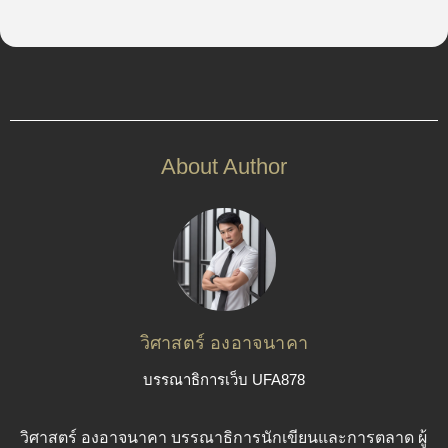
About Author
วิศาสตร์ องอาจนาคา
บรรณาธิการเว็บ UFA878
วิศาสตร์ องอาจนาคา บรรณาธิการนักเขียนและการตลาด ผู้