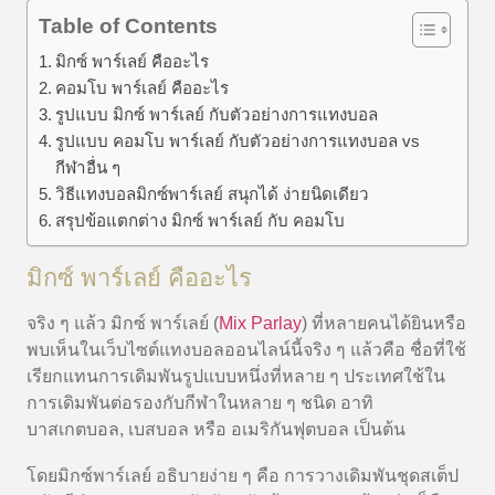
Table of Contents
มิกซ์ พาร์เลย์ คืออะไร
คอมโบ พาร์เลย์ คืออะไร
รูปแบบ มิกซ์ พาร์เลย์ กับตัวอย่างการแทงบอล
รูปแบบ คอมโบ พาร์เลย์ กับตัวอย่างการแทงบอล vs
กีฬาอื่น ๆ
วิธีแทงบอลมิกซ์พาร์เลย์ สนุกได้ ง่ายนิดเดียว
สรุปข้อแตกต่าง มิกซ์ พาร์เลย์ กับ คอมโบ
มิกซ์ พาร์เลย์ คืออะไร
จริง ๆ แล้ว
มิกซ์ พาร์เลย์ (
Mix Parlay
)
ที่หลายคนได้ยินหรือ
พบเห็นในเว็บไซต์แทงบอลออนไลน์นี้จริง ๆ แล้วคือ ชื่อที่ใช้
เรียกแทนการเดิมพันรูปแบบหนึ่งที่หลาย ๆ ประเทศใช้ใน
การเดิมพันต่อรองกับกีฬาในหลาย ๆ ชนิด อาทิ
บาสเกตบอล, เบสบอล หรือ อเมริกันฟุตบอล เป็นต้น
โดยมิกซ์พาร์เลย์ อธิบายง่าย ๆ คือ การวางเดิมพันชุดสเต็ป