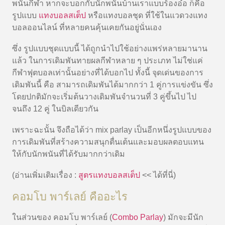
พนันกีฬา หากจะบอกกับนักพนันบ้านเราแบบร้องอ๋อ ก็คือ
รูปแบบ
แทงบอลสเต็ป
หรือแทงบอลชุด ที่ใช้ในแวดวงแทง
บอลออนไลน์ ที่หลายคนคุ้นเคยกันอยู่นั่นเอง
ซึ่ง รูปแบบชุดแบบนี้ ได้ถูกนำไปใช้อย่างแพร่หลายมานาน
แล้ว ในการเดิมพันทายผลกีฬาหลาย ๆ ประเภท ไม่ใช่แค่
กีฬาฟุตบอลเท่านั้นอย่างที่ได้บอกไป ทั้งนี้ จุดเด่นของการ
เดิมพันนี้ คือ สามารถเดิมพันได้มากกว่า 1 คู่การแข่งขัน ซึ่ง
โดยปกติมักจะเริ่มต้นวางเดิมพันจำนวนที่ 3 คู่ขึ้นไป ไป
จนถึง 12 คู่ ในบิลเดียวกัน
เพราะฉะนั้น จึงถือได้ว่า mix parlay เป็นอีกหนึ่งรูปแบบของ
การเดิมพันที่สร้างความสนุกตื่นเต้นและมอบผลตอบแทน
ให้กับนักพนันที่ได้รับมากกว่าเดิม
(อ่านเพิ่มเติมเรื่อง :
สูตรแทงบอลสเต็ป
<< ได้ที่นี่)
คอมโบ พาร์เลย์ คืออะไร
ในส่วนของ
คอมโบ พาร์เลย์ (
Combo Parlay
)
มักจะมีนัก