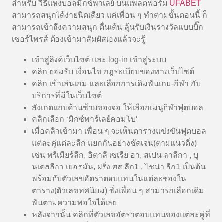
สำหรับ วิธีแทงบอลมิกซ์พาเลย์ บนแพลตฟอร์ม
UFABET
สามารถสนุกได้ง่ายนิดเดียว แค่เพื่อน ๆ ทำตามขั้นตอนนี้ ก็
สามารถเข้าถึงความสนุก ตื่นเต้น ลุ้นรับเงินรางวัลแบบบิ๊ก
เซอร์ไพรส์ ต้องเข้ามาสัมผัสเองแล้วจะรู้
เข้าสู่ลิงค์เว็บไซต์ และ log-in เข้าสู่ระบบ
คลิก ยอมรับ เงื่อนไข กฎระเบียบของทางเว็บไซต์
คลิก เข้าเล่นเกม และเลือกการเดิมพันเกม-กีฬา กับ
บริการที่มีในเว็บไซต์
สังเกตแถบด้านซ้ายของจอ ให้เลือกเมนูกีฬาฟุตบอล
คลิกเลือก
‘
มิกซ์พาร์เลย์คอมโบ
‘
เมื่อคลิกเข้ามา เพื่อน ๆ จะเห็นตารางแข่งขันฟุตบอล
แต่ละคู่แต่ละลีก แยกกันอย่างชัดเจน(ตามแนวดิ่ง)
เช่น พรีเมียร์ลีก, อิตาลี เซเรีย อา, สเปน ลาลีกา , บุ
นเดสลีกา เยอรมัน, ฝรั่งเศส ลีก1 , ไชน่า ลีก1 เป็นต้น
พร้อมกับตัวเลขอัตราตอบแทนในแต่ละช่องใน
ตาราง(ตัวเลขทศนิยม) ซึ่งเพื่อน ๆ สามารถเลือกเดิม
พันตามความพอใจได้เลย
หลังจากนั้น คลิกที่ตัวเลขอัตราตอบแทนของแต่ละคู่ที่