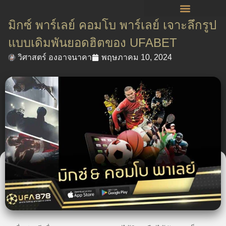
มิกซ์ พาร์เลย์ คอมโบ พาร์เลย์ เจาะลึกรูป
แบบเดิมพันยอดฮิตของ UFABET
วิศาสตร์ องอาจนาคา
พฤษภาคม 10, 2024