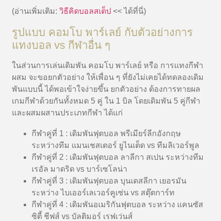
(อ่านเพิ่มเติม:
วิธีคิดบอลสเต็ป
<< ได้ที่นี่)
รูปแบบ คอมโบ พาร์เลย์ กับตัวอย่างการ
แทงบอล vs กีฬาอื่น ๆ
ในส่วนการเล่นเดิมพัน
คอมโบ พาร์เลย์
หรือ การแทงกีฬา
ผสม จะขอยกตัวอย่าง ให้เพื่อน ๆ ที่ยังไม่เคยได้ทดลองเดิม
พันแบบนี้ ได้พอเข้าใจง่ายขึ้น ยกตัวอย่าง ต้องการทายผล
เกมกีฬาด้วยกันทั้งหมด 5 คู่ ใน 1 บิล โดยเดิมพัน 5 คู่กีฬา
และผสมผสานประเภทกีฬา ได้แก่
กีฬาคู่ที่ 1 : เดิมพันฟุตบอล พรีเมียร์ลีกอังกฤษ
ระหว่างทีม แมนเชสเตอร์ ยูไนเต็ด vs ทีมลิเวอร์พูล
กีฬาคู่ที่ 2 : เดิมพันฟุตบอล ลาลีกา สเปน ระหว่างทีม
เรอัล มาดริด vs บาร์เซโลน่า
กีฬาคู่ที่ 3 : เดิมพันฟุตบอล บุนเดสลีกา เยอรมัน
ระหว่าง ไบเออร์เลเวอร์คูเซ่น vs สตุ๊ตการ์ท
กีฬาคู่ที่ 4 : เดิมพันอเมริกันฟุตบอล ระหว่าง แคนซัส
ซิตี้ ชีฟส์ vs บัลติมอร์ เรฟเว่นส์