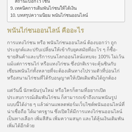
สถานะบอกไว้ เช่น
เทคนิคการเดิมพันไก่ชนให้ได้เงิน
บทสรุปความนิยม พนันไก่ชนออนไลน์
พนันไก่ชนออนไลน์ คืออะไร
การแทงไก่ชน หรือ
พนันไก่ชนออนไลน์
ต้องบอกว่า ถูก
ประยุกต์และปรับเปลี่ยนให้เข้ากับยุคสมัยที่อะไร ๆ ก็ซื้อ-
ขายสินค้าและบริการบนโลกออนไลน์แทบจะ 100% ไม่เว้น
แม้แต่การชนไก่ หรือแทงไก่ชน ซึ่งปกติเราจะคุ้นชินกับ
เซียนพนันไก่ทั้งหลายที่จะต้องเดินทางไปรวมตัวที่บ่อนไก่
หรือสนามไก่ชนที่ได้รับอนุญาตให้เปิดเดิมพันได้ถูกต้อง
แต่วันนี้ นักพนันรุ่นใหม่ หรือใครก็ตามที่อยากเปิด
ประสบการณ์เดิมพันไก่ชน ก็สามารถเข้าถึงเกมพนันรูป
แบบนี้ได้ง่าย ๆ แล้วผ่านแพลตฟอร์มเว็บไซต์พนันออนไลน์ที่
น่าเชื่อถือ ได้มาตรฐาน ซึ่งเปิดให้มีการแทงไก่ชนออนไลน์
เป็นทางเลือก เพิ่มสีสัน เพิ่มความสนุก และได้ลุ้นเงินเดิมพัน
เพิ่มได้อีกด้วย