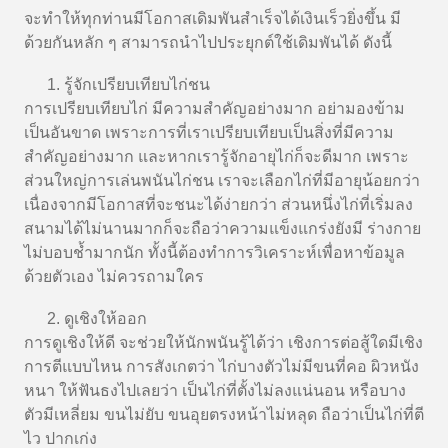
จะทำให้ทุกท่านมีโอกาสเดิมพันสำเร็จได้เงินเร็วยิ่งขึ้น มี
ด้วยกันหลัก ๆ สามารถนำไปประยุกต์ใช้เดิมพันได้ ดังนี้
รู้จักเปรียบเทียบไก่ชน
การเปรียบเทียบไก่ มีความสำคัญอย่างมาก อย่ามองข้าม
เป็นอันขาด เพราะการที่เราเปรียบเทียบเป็นสิ่งที่มีความ
สำคัญอย่างมาก และหากเรารู้จักอายุไก่ก็จะดีมาก เพราะ
ส่วนใหญ่การเล่นพนันไก่ชน เราจะเลือกไก่ที่มีอายุน้อยกว่า
เนื่องจากมีโอกาสที่จะชนะได้ง่ายกว่า ส่วนหนึ่งไก่ที่เริ่มลง
สนามได้ไม่นานมากก็จะถือว่าความแข็งแกร่งยังมี ร่างกาย
ไม่บอบช้ำมากนัก ทั้งนี้ต้องทำการวิเคราะห์เพื่อหาข้อมูล
ด้วยตัวเอง ไม่ควรถามใคร
ดูเชิงให้ออก
การดูเชิงให้ดี จะช่วยให้นักพนันรู้ได้ว่า เชิงการต่อสู้ใดมีเชิง
การตีแบบไหน การสังเกตว่า ไก่บางตัวไม่มีขนที่คอ ผิวหนัง
หนา ให้ฟันธงไปเลยว่า เป็นไก่ที่ตั้งไม่ลงแน่นอน หรือบาง
ตัวมีเหลี่ยม ขนไม่ยับ ขนอุยตรงหน้าไม่หลุด ถือว่าเป็นไก่ที่ตี
ไว ปากเก่ง