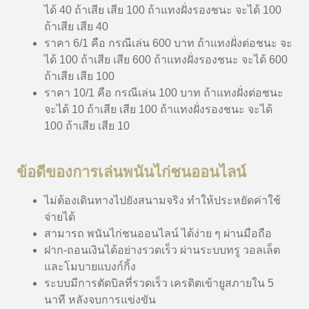
ได้ 40 ถ้าเสีย เสีย 100 ถ้าแทงฝั่งรองชนะ จะได้ 100
ถ้าเสีย เสีย 40
ราคา 6/1 คือ กรณีเล่น 600 บาท ถ้าแทงฝั่งต่อชนะ จะ
ได้ 100 ถ้าเสีย เสีย 600 ถ้าแทงฝั่งรองชนะ จะได้ 600
ถ้าเสีย เสีย 100
ราคา 10/1 คือ กรณีเล่น 100 บาท ถ้าแทงฝั่งต่อชนะ
จะได้ 10 ถ้าเสีย เสีย 100 ถ้าแทงฝั่งรองชนะ จะได้
100 ถ้าเสีย เสีย 10
ข้อดีของการเล่นพนันไก่ชนออนไลน์
ไม่ต้องเดินทางไปยังสนามจริง ทำให้ประหยัดค่าใช้
จ่ายได้
สามารถ พนันไก่ชนออนไลน์ ได้ง่าย ๆ ผ่านมือถือ
ฝาก-ถอนเงินได้อย่างรวดเร็ว ผ่านระบบทรู วอลเล็ต
และโมบายแบงก์กิ้ง
ระบบมีการตัดบิลที่รวดเร็ว เครดิตเข้ายูสภายใน 5
นาที หลังจบการแข่งขัน