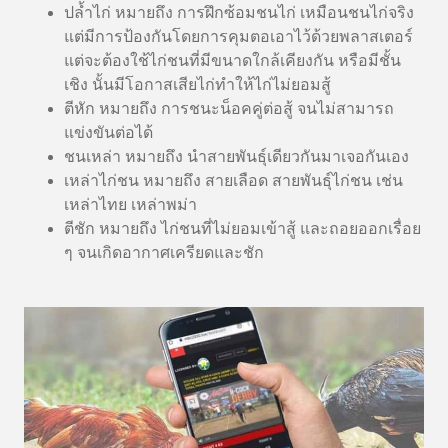
ปล้ำไก่ หมายถึง การฝึกซ้อมชนไก่ เหมือนชนไก่จริง
แต่มีการป้องกันโดยการคุมตอเอาไว้ด้วยพลาสเตอร์
แต่จะต้องใช้ไก่ชนที่มีขนาดใกล้เคียงกัน หรือมีชั้น
เชิง นั้นมีโอกาสเสียไก่ทำให้ไก่ไม่ยอมสู้
ตีหัก หมายถึง การชนะน็อคคู่ต่อสู้ จนไม่สามารถ
แข่งขันต่อได้
ชนเหล่า หมายถึง นำสายพันธุ์เดียวกันมาเจอกันเอง
เหล่าไก่ชน หมายถึง สายเลือด สายพันธุ์ไก่ชน เช่น
เหล่าไทย เหล่าพม่า
ตีชัก หมายถึง ไก่ชนที่ไม่ยอมเข้าสู้ และถอยออกเรื่อย
ๆ จนเกิดอากาศเครียดและชัก