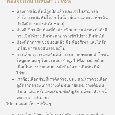
ห้องจะมีสถานะบอกไว้ เช่น
ห้องการเดิมพันที่ถูกปิดแล้ว และเราไม่สามารถ
เข้าไปวางเดิมพันได้อีก ในห้องสีแดง แสดงว่าห้องนั้น
กำลังมีการแข่งขันไก่ชนอยู่
ห้องสีเขียว คือ ห้องที่กำลังเตรียมการแข่งขัน กำลังมี
การเปิดให้วางเดิมพัน สามารถเข้าไปวางเดิมพันได้
ห้องที่ทำการแข่งขันจบแล้ว คือ ห้องสีเทา และได้จัด
เตรียมการแข่งขันรอบต่อไป
การเลือกดูการแข่งขันที่มีาการถ่ายทอดสดกีฬาไก่ชน
ให้ดูแบบสด ๆ โดยจะแสดงข้อมูลไก่ทั้งสองฝ่ายด้วย
เพื่อเป็นการประกอบการตัดสินใจวางเดิมพัน กีฬา
ไก่ชน
เราต้องเลือกฝ่ายที่เราคิดว่าจะชนะ และเราควรเลือก
ดูอัตราต่อรอง ,การวางเดิมพันฝ่ายแดง, วางเดิมพัน
ฝ่ายน้ำเงิน, หรือแทงเสมอ, ซึ่งสัญลักษณ์ของหัวข้อนี้
จะแตกต่างกันออก
ไปตามแต่ละเว็บไซต์นั้น ๆ
การเลือก Chips ก็มีความสำคัญ และเราควรเลือก