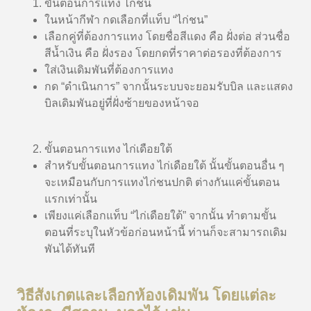
ขั้นตอนการแทง ไก่ชน
ในหน้ากีฬา กดเลือกที่แท็บ “ไก่ชน”
เลือกคู่ที่ต้องการแทง โดยชื่อสีแดง คือ ฝั่งต่อ ส่วนชื่อ
สีน้ำเงิน คือ ฝั่งรอง โดยกดที่ราคาต่อรองที่ต้องการ
ใส่เงินเดิมพันที่ต้องการแทง
กด “ดำเนินการ” จากนั้นระบบจะยอมรับบิล และแสดง
บิลเดิมพันอยู่ที่ฝั่งซ้ายของหน้าจอ
ขั้นตอนการแทง ไก่เดือยใต้
สำหรับขั้นตอนการแทง ไก่เดือยใต้ นั้นขั้นตอนอื่น ๆ
จะเหมือนกับการแทงไก่ชนปกติ ต่างกันแค่ขั้นตอน
แรกเท่านั้น
เพียงแค่เลือกแท็บ “ไก่เดือยใต้” จากนั้น ทำตามขั้น
ตอนที่ระบุในหัวข้อก่อนหน้านี้ ท่านก็จะสามารถเดิม
พันได้ทันที
วิธีสังเกตและเลือกห้องเดิมพัน โดยแต่ละ