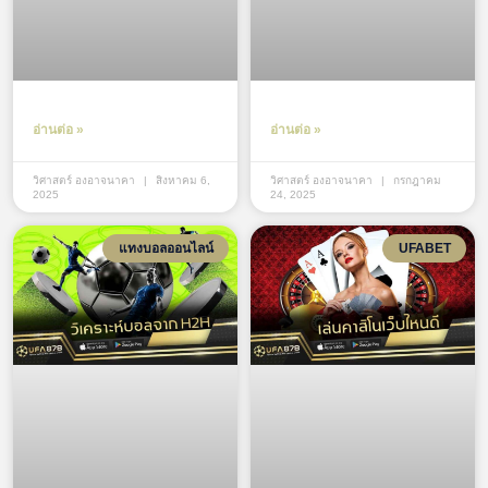
อ่านต่อ »
อ่านต่อ »
วิศาสตร์ องอาจนาคา
สิงหาคม 6,
วิศาสตร์ องอาจนาคา
กรกฎาคม
2025
24, 2025
แทงบอลออนไลน์
UFABET