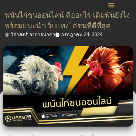
พนันไก่ชนออนไลน์ คืออะไร เดิมพันยังไง
พร้อมแนะนำเว็บแทงไก่ชนที่ดีที่สุด
วิศาสตร์ องอาจนาคา
กรกฎาคม 24, 2024