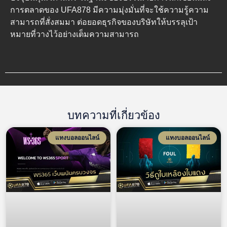
การตลาดของ UFA878 มีความมุ่งมั่นที่จะใช้ความรู้ความ
สามารถที่สั่งสมมา ต่อยอดธุรกิจของบริษัทให้บรรลุเป้า
หมายที่วางไว้อย่างเต็มความสามารถ
บทความที่เกี่ยวข้อง
แทงบอลออนไลน์
แทงบอลออนไลน์