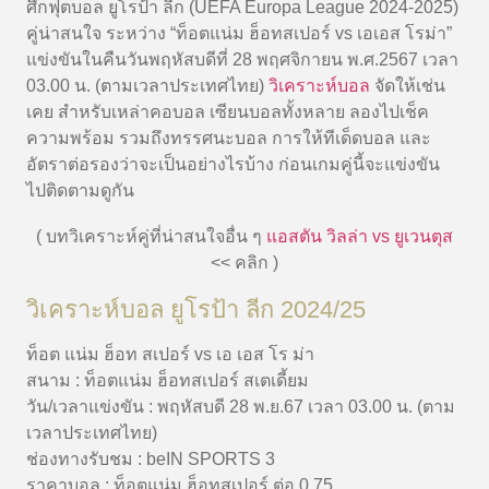
ศึกฟุตบอล ยูโรป้า ลีก (UEFA Europa League 2024-2025)
คู่น่าสนใจ ระหว่าง “
ท็อตแน่ม ฮ็อทสเปอร์ vs เอเอส โรม่า
”
แข่งขันในคืนวันพฤหัสบดีที่ 28 พฤศจิกายน พ.ศ.2567 เวลา
03.00 น. (ตามเวลาประเทศไทย)
วิเคราะห์บอล
จัดให้เช่น
เคย สำหรับเหล่าคอบอล เซียนบอลทั้งหลาย ลองไปเช็ค
ความพร้อม รวมถึงทรรศนะบอล การให้ทีเด็ดบอล และ
อัตราต่อรองว่าจะเป็นอย่างไรบ้าง ก่อนเกมคู่นี้จะแข่งขัน
ไปติดตามดูกัน
( บทวิเคราะห์คู่ที่น่าสนใจอื่น ๆ
แอสตัน วิลล่า vs ยูเวนตุส
<< คลิก )
วิเคราะห์บอล ยูโรป้า ลีก 2024/25
ท็อต แน่ม ฮ็อท สเปอร์ vs เอ เอส โร ม่า
สนาม : ท็อตแน่ม ฮ็อทสเปอร์ สเตเดี้ยม
วัน/เวลาแข่งขัน : พฤหัสบดี 28 พ.ย.67 เวลา 03.00 น. (ตาม
เวลาประเทศไทย)
ช่องทางรับชม : beIN SPORTS 3
ราคาบอล : ท็อตแน่ม ฮ็อทสเปอร์ ต่อ 0.75