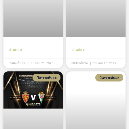
อ่านต่อ »
อ่านต่อ »
เฮียคิงเต็มข้อ
มีนาคม 25, 2025
เฮียคิงเต็มข้อ
มีนาคม 25, 2025
วิเคราะห์บอล
วิเคราะห์บอล