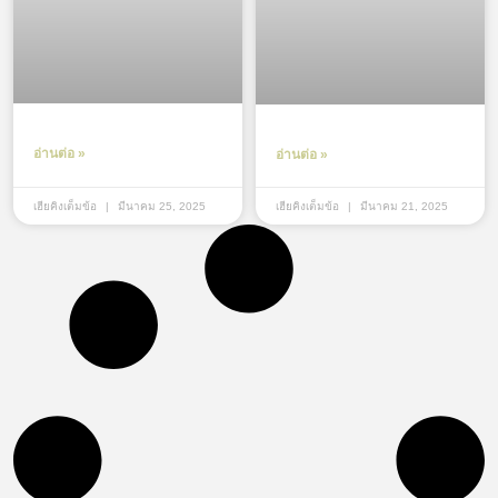
อ่านต่อ »
อ่านต่อ »
เฮียคิงเต็มข้อ
มีนาคม 25, 2025
เฮียคิงเต็มข้อ
มีนาคม 21, 2025