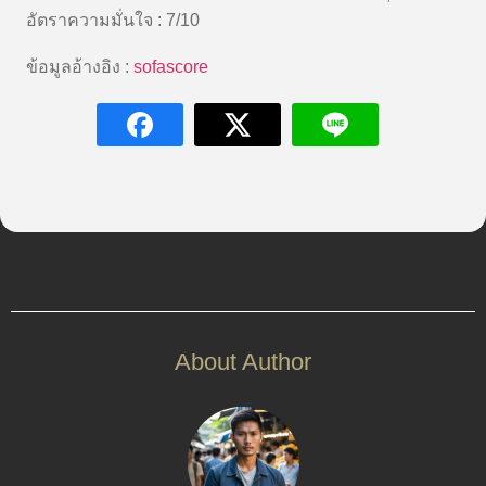
อัตราความมั่นใจ : 7/10
ข้อมูลอ้างอิง :
sofascore
About Author