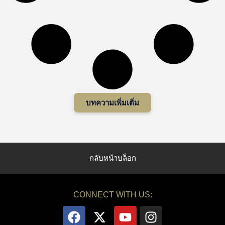
บทความเพิ่มเติ่ม
กลับหน้าบล็อก
CONNECT WITH US: