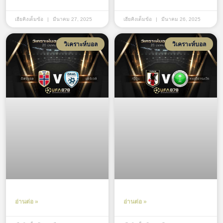
เฮียคิงเต็มข้อ
มีนาคม 27, 2025
เฮียคิงเต็มข้อ
มีนาคม 26, 2025
วิเคราะห์บอล
วิเคราะห์บอล
อ่านต่อ »
อ่านต่อ »