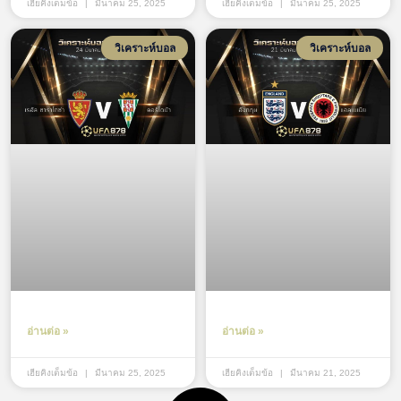
เฮียคิงเต็มข้อ
มีนาคม 25, 2025
เฮียคิงเต็มข้อ
มีนาคม 25, 2025
วิเคราะห์บอล
วิเคราะห์บอล
อ่านต่อ »
อ่านต่อ »
เฮียคิงเต็มข้อ
มีนาคม 25, 2025
เฮียคิงเต็มข้อ
มีนาคม 21, 2025