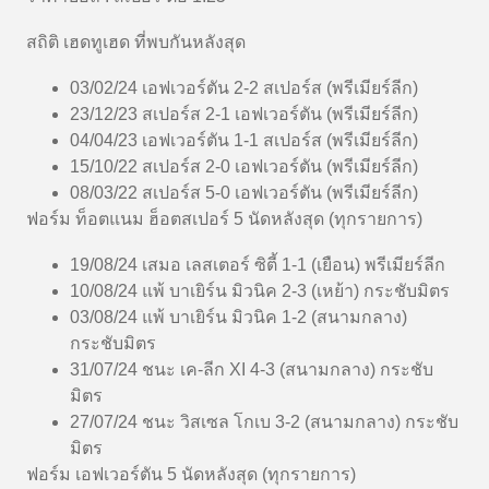
สถิติ เฮดทูเฮด ที่พบกันหลังสุด
03/02/24 เอฟเวอร์ตัน 2-2 สเปอร์ส (พรีเมียร์ลีก)
23/12/23 สเปอร์ส 2-1 เอฟเวอร์ตัน (พรีเมียร์ลีก)
04/04/23 เอฟเวอร์ตัน 1-1 สเปอร์ส (พรีเมียร์ลีก)
15/10/22 สเปอร์ส 2-0 เอฟเวอร์ตัน (พรีเมียร์ลีก)
08/03/22 สเปอร์ส 5-0 เอฟเวอร์ตัน (พรีเมียร์ลีก)
ฟอร์ม ท็อตแนม ฮ็อตสเปอร์ 5 นัดหลังสุด (ทุกรายการ)
19/08/24 เสมอ เลสเตอร์ ซิตี้ 1-1 (เยือน) พรีเมียร์ลีก
10/08/24 แพ้ บาเยิร์น มิวนิค 2-3 (เหย้า) กระชับมิตร
03/08/24 แพ้ บาเยิร์น มิวนิค 1-2 (สนามกลาง)
กระชับมิตร
31/07/24 ชนะ เค-ลีก XI 4-3 (สนามกลาง) กระชับ
มิตร
27/07/24 ชนะ วิสเซล โกเบ 3-2 (สนามกลาง) กระชับ
มิตร
ฟอร์ม เอฟเวอร์ตัน 5 นัดหลังสุด (ทุกรายการ)