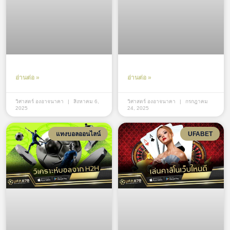
อ่านต่อ »
อ่านต่อ »
วิศาสตร์ องอาจนาคา
สิงหาคม 6,
วิศาสตร์ องอาจนาคา
กรกฎาคม
2025
24, 2025
แทงบอลออนไลน์
UFABET