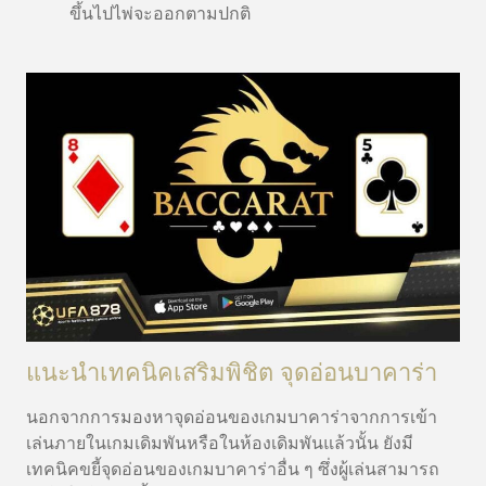
ขึ้นไปไพ่จะออกตามปกติ
แนะนำเทคนิคเสริมพิชิต จุดอ่อนบาคาร่า
นอกจากการมองหาจุดอ่อนของเกมบาคาร่าจากการเข้า
เล่นภายในเกมเดิมพันหรือในห้องเดิมพันแล้วนั้น ยังมี
เทคนิคขยี้จุดอ่อนของเกมบาคาร่าอื่น ๆ ซึ่งผู้เล่นสามารถ