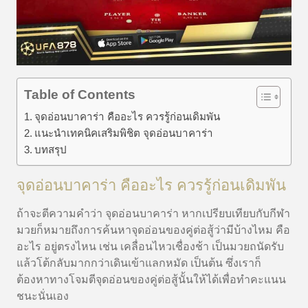
Table of Contents
จุดอ่อนบาคาร่า คืออะไร ควรรู้ก่อนเดิมพัน
แนะนำเทคนิคเสริมพิชิต จุดอ่อนบาคาร่า
บทสรุป
จุดอ่อนบาคาร่า คืออะไร ควรรู้ก่อนเดิมพัน
ถ้าจะตีความคำว่า
จุดอ่อนบาคาร่า
หากเปรียบเทียบกับกีฬา
มวยก็หมายถึงการค้นหาจุดอ่อนของคู่ต่อสู้ว่ามีบ้างไหม คือ
อะไร อยู่ตรงไหน เช่น เคลื่อนไหวเชื่องช้า เป็นมวยถนัดรับ
แล้วโต้กลับมากกว่าเดินเข้าแลกหมัด เป็นต้น ซึ่งเราก็
ต้องหาทางโจมตีจุดอ่อนของคู่ต่อสู้นั้นให้ได้เพื่อทำคะแนน
ชนะนั่นเอง