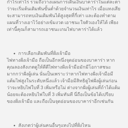
กำไรเท่าไร รวมถึงวางแผนการเดินเงินบาคาร่าในแต่ละตา
ว่าจะเริ่มต้นเดิมพันขั้นต่ำด้วยจำนวนเงินเท่าไร เมื่อแทงเสีย
จะสามารถทบเงินเดิมพันได้สูงสุดที่กี่เท่า และต้องทำตาม
แผนที่วางเอาไว้อย่างเข้มงวด เอาชนะใจตัวเองให้ได้ เพียง
เท่านี้คุณก็สามารถเอาชนะเกมไพ่บาคาร่าได้แล้ว
การเลือกเดิมพันที่ฝั่งเจ้ามือ
ไพ่ทางฝั่งเจ้ามือ ถือเป็นอีกหนึ่งจุดอ่อนของบาคาร่า หาก
คุณลองสังเกตดูให้ดีดีไพ่ทางฝั่งเจ้ามือมักมีโอกาสชนะ
มากกว่าฝั่งผู้เล่น นั่นเป็นเพราะว่าหากไพ่ทางฝั่งเจ้ามือมี
แต้มไพ่สูงในระดับหนึ่งแล้ว เจ้ามือมีสิทธิดูไพ่ฝั่งผู้เล่นก่อน
ว่าจะหยิบไพ่ใบที่ 3 เพิ่มหรือไม่ ต่างจากฝั่งผู้เล่นที่ถ้าได้แต้ม
น้อยจะต้องหยิบไพ่ใบที่ 3 เพิ่มทันที นี่ถือเป็นข้อได้เปรียบ
ของฝั่งเจ้ามือ และถือเป็นจุดอ่อนของบาคาร่าอีกเช่นกัน
สังเกตว่าผู้เล่นคนอื่นๆแทงไปที่ฝั่งไหน