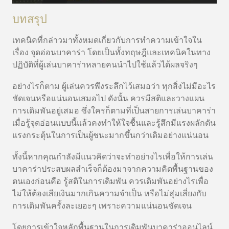
บทสรุป
เทคนิคที่กล่าวมาทั้งหมดเกี่ยวกับการทำความเข้าใจใน
เรื่อง
จุดอ่อนบาคาร่า
โดยเป็นทั้งทฤษฎีและเทคนิคในทาง
ปฏิบัติที่ผู้เล่นบาคาร่าหลายคนนำไปใช้แล้วได้ผลจริงๆ
อย่างไรก็ตาม ผู้เล่นควรพึงระลึกไว้เสมอว่า ทุกสิ่งไม่มีอะไร
ชัดเจนหรือแน่นอนเสมอไป ดังนั้น ควรมีสติและวางแผน
การเดิมพันอยู่เสมอ ซึ่งใครก็ตามที่เป็นสายการเล่นบาคาร่า
เมื่อรู้จุดอ่อนแบบนี้แล้วคงทำให้ใจชื้นและรู้สึกมีแรงผลักดัน
แรงกระตุ้นในการเป็นผู้ชนะมากขึ้นกว่าเดิมอย่างแน่นอน
ทั้งนี้หากคุณกำลังมีแนวคิดว่าจะทำอย่างไรเพื่อให้การเล่น
บาคาร่าประสบผลสำเร็จก็ต้องมาจากความคิดพื้นฐานของ
ตนเองก่อนคือ รู้สติในการเดิมพัน ควรเดิมพันอย่างไรเพื่อ
ไม่ให้ต้องเสียเงินมากเกินความจำเป็น หรือไม่สุ่มเสี่ยงกับ
การเดิมพันครั้งละเยอะๆ เพราะความแน่นอนชัดเจน
โดยการเข้าใจหลักพื้นฐานในการเดิมพันบาคาร่าออนไลน์