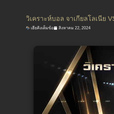
วิเคราะห์บอล จาเกียลโลเนีย VS
เฮียคิงเต็มข้อ
สิงหาคม 22, 2024