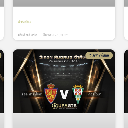
อ่านต่อ »
เฮียคิงเต็มข้อ
มีนาคม 26, 2025
วิเคราะห์บอล