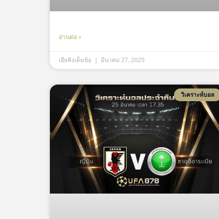
อ่านต่อ »
เฮียคิงเต็มข้อ
มีนาคม 27, 2025
วิเคราะห์บอล