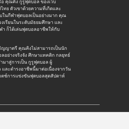
อ คุณคิง กูรูฟุตบอล ของเว็บ
ทย ตัวเขาด้วยความที่เกิดและ
บในกีฬาฟุตบอลเป็นอย่างมาก คุณ
รงเรียนในระดับมัธยมศึกษา และ
 ก็ได้เล่นฟุตบอลอาชีพให้กับ
ิญญาตรี คุณคิงไม่สามารถเป็นนัก
ลอย่างจริงจัง ศึกษาแทคติก กลยุทธ์
มาสู่การเป็น กูรูฟุตบอล ผู้
 และดำรงอาชีพนี้มาต่อเนื่องจากวัน
มแมตช์การแข่งขันฟุตบอลสุดสัปดาห์