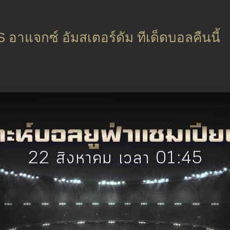
 อาแจกซ์ อัมสเตอร์ดัม ทีเด็ดบอลคืนนี้