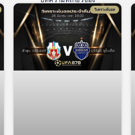
วิเคราะห์บอล