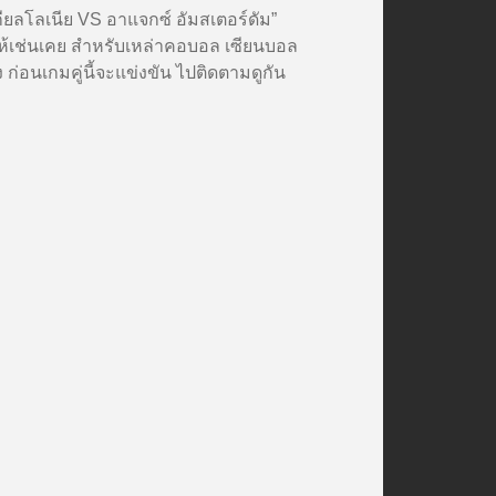
ียลโลเนีย VS อาแจกซ์ อัมสเตอร์ดัม
”
ห้เช่นเคย สำหรับเหล่าคอบอล เซียนบอล
่อนเกมคู่นี้จะแข่งขัน ไปติดตามดูกัน